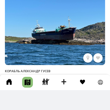
КОРАБЛЬ АЛЕКСАНДР ГУСЕВ
г Александровск • Длина маршрута: 30.19 км • Сооружения • По
воде • Целый день • По берегу
Новый трек