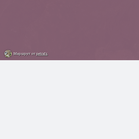
Маршрут от
petrxfz