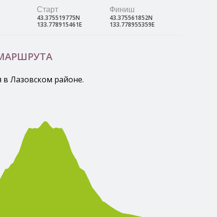
Старт
Финиш
43.375519775N
43.375561852N
133.778915461E
133.778955359E
 МАРШРУТА
я в Лазовском районе.