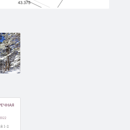
руша
за)
РЕЧНАЯ
2022
й 1-2