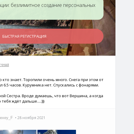
ации: безлимитное создание персональных
БЫСТРАЯ РЕГИСТРАЦИЯ
ЕЧНАЯ
о кто знает. Торопили очень много. Снега при этом от
л 6.5 часов. Курумника нет. Спускались с фонарями.
рой Сестра. Вроде думаешь, что вот Вершина, а когда
ебя ждёт дальше.....)))
• 28 ноября 2021
lexey_F