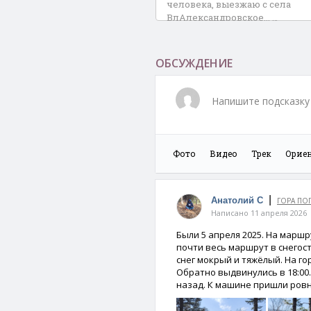
человека, выезжаю с села
ВлАлександровское... …
Гора Поворотная
ОБСУЖДЕНИЕ
Напишите подсказку 
Фото
Видео
Трек
Орие
|
Анатолий С
ГОРА ПО
Написано 11 апреля 2026
Были 5 апреля 2025. На маршр
почти весь маршрут в снегост
снег мокрый и тяжёлый. На гор
Обратно выдвинулись в 18:00
назад. К машине пришли ровно