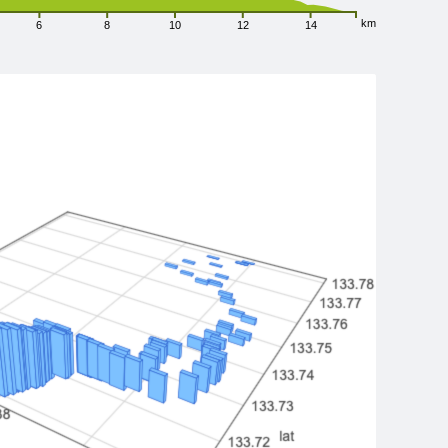
km
6
8
10
12
14