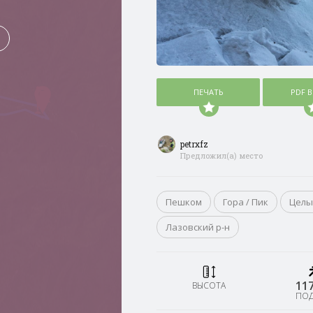
ПЕЧАТЬ
PDF 
petrxfz
Предложил(а) место
Пешком
Гора / Пик
Целы
Лазовский р-н
11
ВЫСОТА
ПО