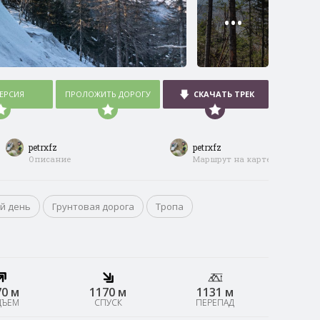
•••
ВЕРСИЯ
ПРОЛОЖИТЬ ДОРОГУ
СКАЧАТЬ ТРЕК
petrxfz
petrxfz
Описание
Маршрут на карте
й день
Грунтовая дорога
Тропа
70 м
1170 м
1131 м
ДЪЕМ
СПУСК
ПЕРЕПАД