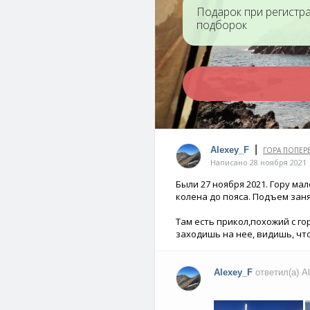
Подарок при регистр
подборок
|
Alexey_F
ГОРА ПОПЕР
Написано 28 ноября 2021
Были 27 ноября 2021. Гору мал
колена до пояса. Подъем заня
Там есть прикол,похожий с го
заходишь на нее, видишь, что т
Alexey_F
ответил(а) A