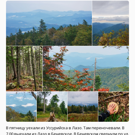
В пятницу уехали из Уссурийска в Лазо. Там переночевали. В
7.00 выехали из Лазо в Беневское. В Беневском свернули по ул.