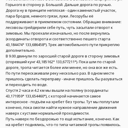
Горького в сторону р. Большой. Дальше дорога по ручью.
Дорога ну в принципе неплохая - один каменистый участок,
пара бродов, немного грязи, лужи. Лесорубы её
поддерживают в приемлемом состоянии. Обращаю внимание:
лесовозы грейдерили себе путь, чуть засыпали отворот к
зимовью. Мы проехали изначально, но после вернулись
(координаты отворота и соответственно пешего старта
43,184474° 133,686458°). Трек автомобильного пути прикреплю
дополнительно.
В 9.00 двинули по заросшей старой дороге в сторону зимовья
(сгоревший кунг 43,185162° 133,677211°). Пока шли по старой
дороге, тропа читается более или менее, но она все же есть.
По пути перескакивали реку несколько раз. В одном месте
пришлось сделать переправу - иначе пришлось бы разуваться
и переходить по воде.
Спустя 2 часа и 4.2 км мы вышли на поляну (координаты
43,171959° 133,654460°), с которой начинается самое
интересное - подъём на хребет без тропы. Тут мы поплутали
конечно, пока смогли найти нужное направление движения
наверх с кустами нормальной проходимости.
Путь наверх по бездорожью то ещё испытание, конечно. Как
на хребет поднялись, что-то типа читаемой тропы появилось.