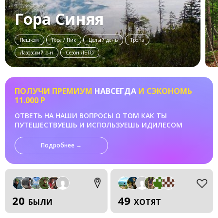
Гора Синяя
Пешком
Гора / Пик
Целый день
Тропа
Лазовский р-н
Сезон ЛЕТО
ПОЛУЧИ ПРЕМИУМ
НАВСЕГДА
И СЭКОНОМЬ
11.000 Р
ОТВЕТЬ НА НАШИ ВОПРОСЫ О ТОМ КАК ТЫ
ПУТЕШЕСТВУЕШЬ И ИСПОЛЬЗУЕШЬ ИДИЛЕСОМ
Подробнее →
20
49
БЫЛИ
ХОТЯТ