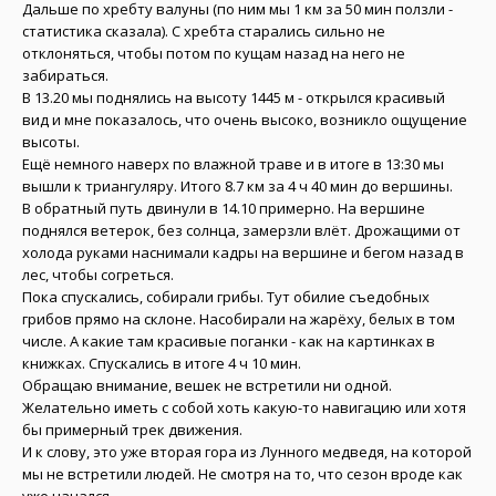
Дальше по хребту валуны (по ним мы 1 км за 50 мин ползли -
статистика сказала). С хребта старались сильно не
отклоняться, чтобы потом по кущам назад на него не
забираться.
В 13.20 мы поднялись на высоту 1445 м - открылся красивый
вид и мне показалось, что очень высоко, возникло ощущение
высоты.
Ещё немного наверх по влажной траве и в итоге в 13:30 мы
вышли к триангуляру. Итого 8.7 км за 4 ч 40 мин до вершины.
В обратный путь двинули в 14.10 примерно. На вершине
поднялся ветерок, без солнца, замерзли влёт. Дрожащими от
холода руками наснимали кадры на вершине и бегом назад в
лес, чтобы согреться.
Пока спускались, собирали грибы. Тут обилие съедобных
грибов прямо на склоне. Насобирали на жарёху, белых в том
числе. А какие там красивые поганки - как на картинках в
книжках. Спускались в итоге 4 ч 10 мин.
Обращаю внимание, вешек не встретили ни одной.
Желательно иметь с собой хоть какую-то навигацию или хотя
бы примерный трек движения.
И к слову, это уже вторая гора из Лунного медведя, на которой
мы не встретили людей. Не смотря на то, что сезон вроде как