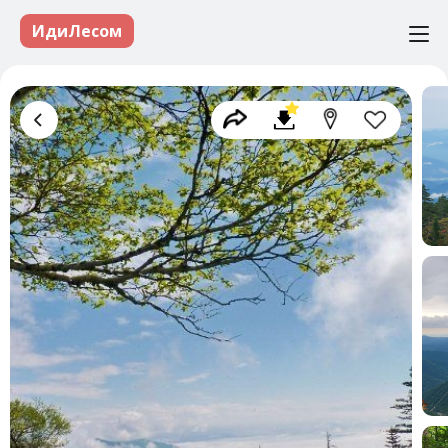
ИдиЛесом