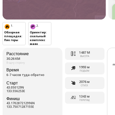
Leaflet
1.
2.
Обзорная
Ориентир
:
площадка
:
скальный
Пик горы
комплекс
маяк
1487 М
Расстояние
ВЫСОТА
30.26 КМ
В одну сторону
1993 м
Время
ПОДЪЕМ
6-7 часов туда-обратно
2076 м
Старт
СПУСК
43.050129N
133.556253E
1343 м
Финиш
ПЕРЕПАД
43.170287212996N
133.75071287155E