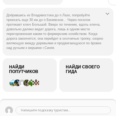
Добравшись из Владивостока до п.Лазо, попробуйте
проехать еще 30 км до п.Беневское... Через поселок
протекает ключ Большой. Вверх по течению, вдоль ключа,
довольно далеко ведет дорога, лишь в одном месте
перегороженная каким-то фермерским хозяйством. Когда
дорога закончится, она перейдет в охотничью тропку, озорно
виляющую между деревьями и продвигающуюся по бровке
над ручьем к вершине г.Синяя.
Возвращаться с г.Синей можно на юго-восток по
кл.Беневской, но есть и другой вариант – по хребтику прямо
на восток до г. Беневской (858 м) и далее вниз по
НАЙДИ
НАЙДИ СВОЕГО
направлению к одноименному поселку.
ПОПУТЧИКОВ
ГИДА
По возвращению в Беневское в летний сезон можно
искупаться в реке Киевка, наслаждаясь неспешным
течением и теплой водой.
Описание с http://kedr.primorye.ru/biblio/nature/sinyy/
Напишите подсказку туристам...