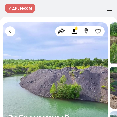
ИдиЛесом