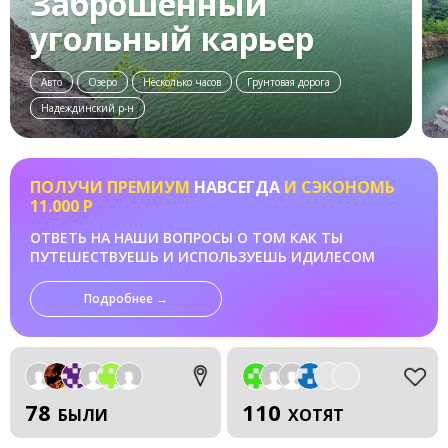
Заброшенный
угольный карьер
Авто
Озеро
Несколько часов
Грунтовая дорога
Надеждинский р-н
ПОЛУЧИ ПРЕМИУМ
НАВСЕГДА
И СЭКОНОМЬ
11.000 Р
ОТВЕТЬ НА НАШИ ВОПРОСЫ О ТОМ КАК ТЫ
ПУТЕШЕСТВУЕШЬ И ИСПОЛЬЗУЕШЬ ИДИЛЕСОМ
Подробнее →
78
110
БЫЛИ
ХОТЯТ