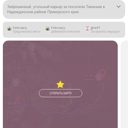
Заброшенный, угольный карьер за поселком Таежным в
Надеждинском районе Приморского края.
February
February
gheif1
Предложил(а) место
Добавил(а) описание
Загрузил(а) маршрут
ОТКРЫТЬ КАРТУ