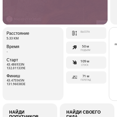
Маршрут от
gheif1
Leaflet
ВЫСОТА
Расстояние
5.33 КМ
50 м
Время
ПОДЪЕМ
-
Старт
109 м
43.486933N
СПУСК
132.011339E
Финиш
71 м
43.475565N
ПЕРЕПАД
131.960383E
НАЙДИ
НАЙДИ СВОЕГО
ПОПУТЧИКОВ
ГИДА