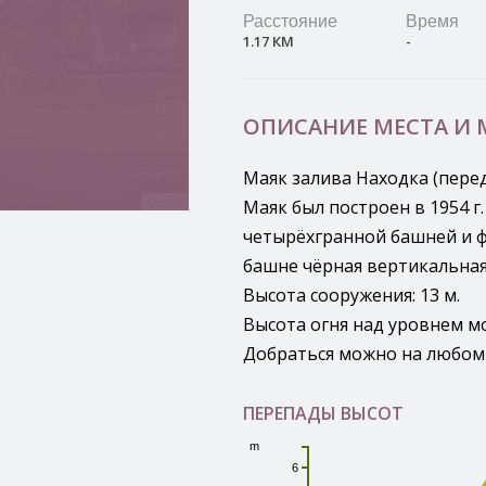
Расстояние
Время
1.17 КМ
-
ОПИСАНИЕ МЕСТА И
Маяк залива Находка (перед
Leaflet
Маяк был построен в 1954 г
четырёхгранной башней и ф
башне чёрная вертикальная
Высота сооружения: 13 м.
Высота огня над уровнем мо
Добраться можно на любом 
ПЕРЕПАДЫ ВЫСОТ
m
6