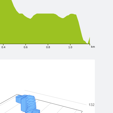
km
0.4
0.6
0.8
1.0