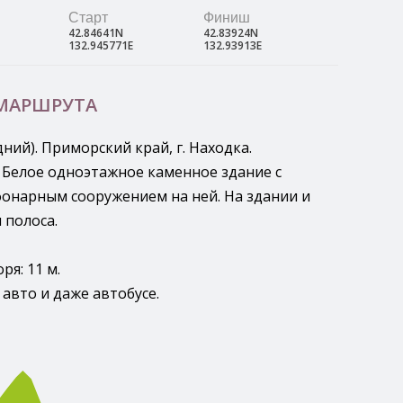
Старт
Финиш
42.84641N
42.83924N
132.945771E
132.93913E
 МАРШРУТА
ний). Приморский край, г. Находка.
. Белое одноэтажное каменное здание с
онарным сооружением на ней. На здании и
 полоса.
ря: 11 м.
авто и даже автобусе.