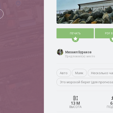
ПЕЧАТЬ
PDF 
Михаил Бураков
Предложил(а) место
Авто
Маяк
Несколько ч
Это морской берег (для прогноз
13 М
6
ВЫСОТА
ПО