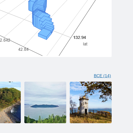
ВСЕ (14)
ирева
Остров Лисий
Маяк на мысе
Шведова