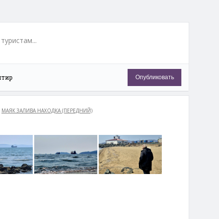
туристам...
нтир
Опубликовать
бединое
Кедровый бор
Скала Каменная
Арка
|
МАЯК ЗАЛИВА НАХОДКА (ПЕРЕДНИЙ)
ная
Видовая Астафьева
Пляж Волна