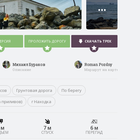
•••
ВЕРСИЯ
ПРОЛОЖИТЬ ДОРОГУ
СКАЧАТЬ ТРЕК
Михаил Бураков
Roman Pozdny
Описание
Маршрут на карте
асов
Грунтовая дорога
По берегу
а приливов)
г Находка
 м
7 м
6 м
ДЪЕМ
СПУСК
ПЕРЕПАД