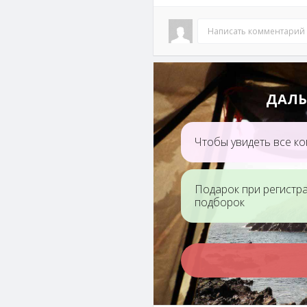
Написать комментарий
ДАЛЬ
Гора Ручейковая
Сопка Леб
монумент
«Скорбящ
Чтобы увидеть все ко
Подарок при регистр
подборок