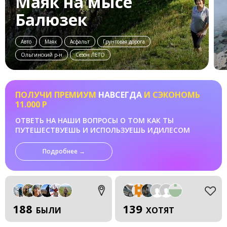
Маяк на мысе
Балюзек
Авто
Маяк
Асфальт
Грунтовая дорога
Ольгинский р-н
Сезон ЛЕТО
ПОЛУЧИ ПРЕМИУМ
НАВСЕГДА
И СЭКОНОМЬ
11.000 Р
ОТВЕТЬ НА НАШИ ВОПРОСЫ О ТОМ КАК ТЫ
ПУТЕШЕСТВУЕШЬ И ИСПОЛЬЗУЕШЬ ИДИЛЕСОМ
Подробнее →
188
139
БЫЛИ
ХОТЯТ