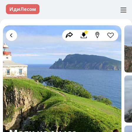
ИдиЛесом