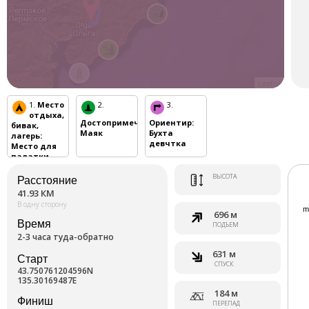
оборонительные сооружения Владимиро-Ольгинского
укрепрайона. На мысе Балюзек находится детский лагерь
межрайонного значения. В летнее время берега полуострова
— место отдыха дальневосточников.
Leaflet
1.
Место
2.
3.
отдыха,
Достопримечательность
Ориентир
:
:
бивак,
Маяк
Бухта
лагерь
:
девчтка
Место для
палатки
ВЫСОТА
Расстояние
41.93 КМ
В одну сторону
696 м
Время
ПОДЪЕМ
2-3 часа туда-обратно
631 м
Старт
СПУСК
43.750761204596N
135.30169487E
184 м
Финиш
ПЕРЕПАД