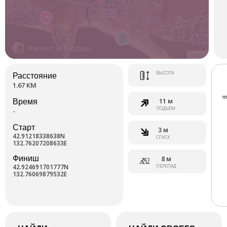
Маршрут от
BodySonic
Leaflet
ВЫСОТА
Расстояние
1.67 КМ
11 м
Время
ПОДЪЕМ
-
Старт
3 м
42.91218338638N
СПУСК
132.76207208633E
Финиш
8 м
42.924691701777N
ПЕРЕПАД
132.76069879532E