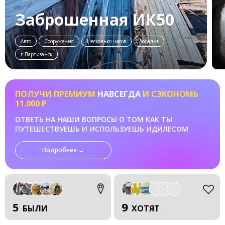
Заброшенная ИК50
Авто
Сооружения
Несколько часов
Асфальт
г Партизанск
ПОЛУЧИ ПРЕМИУМ
НАВСЕГДА
И СЭКОНОМЬ
11.000 Р
ОТВЕТЬ НА НАШИ ВОПРОСЫ О ТОМ КАК ТЫ
ПУТЕШЕСТВУЕШЬ И ИСПОЛЬЗУЕШЬ ИДИЛЕСОМ
Подробнее →
5
9
БЫЛИ
ХОТЯТ