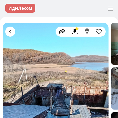
ИдиЛесом