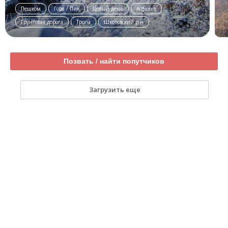
Пешком
Гора / Пик
Целый день
Асфальт
Грунтовая дорога
Тропа
Шкотовский р-н
Позвать / найти попутчиков
Загрузить еще