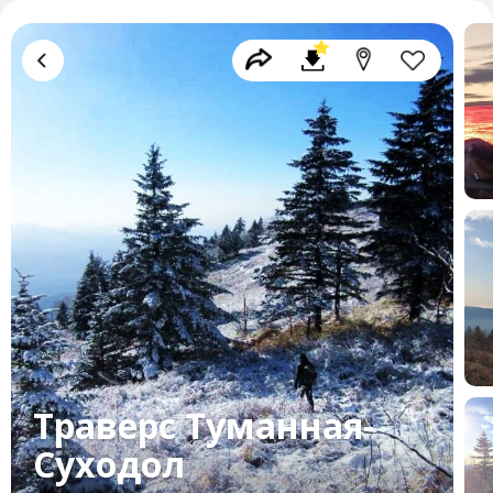
Траверс Туманная-
Суходол