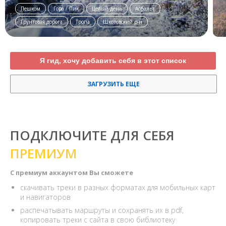
Пешком
Гора / Пик
Целый день
Асфальт
Грунтовая дорога
Тропа
Шкотовский р-н
Я гид, хочу добавить себя в этот список
ЗАГРУЗИТЬ ЕЩЕ
ПОДКЛЮЧИТЕ ДЛЯ СЕБЯ
ПРЕМИУМ
С премиум аккаунтом Вы сможете
скачивать треки в разных форматах для мобильных карт
и навигаторов
распечатывать маршруты и сохранять их в pdf,
копировать треки с сайта в свою библиотеку