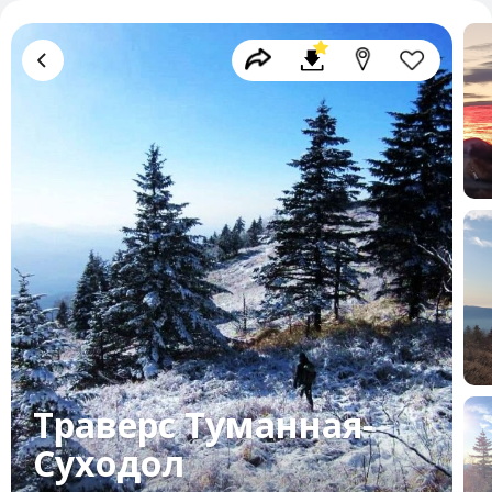
Траверс Туманная-
Суходол