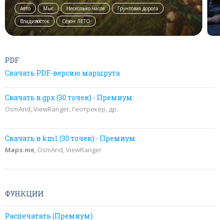
Авто
Мыс
Несколько часов
Грунтовая дорога
Владивосток
Сезон ЛЕТО
PDF
Скачать PDF-версию маршрута
Скачать в gpx (30 точек) - Премиум
OsmAnd, ViewRanger, Геотрекер, др.
Скачать в kml (30 точек) - Премиум
Maps.me
, OsmAnd, ViewRanger
ФУНКЦИИ
Распечатать (Премиум)