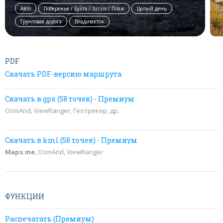
Авто
Побережье / Бухта / Залив / Пляж
Целый день
Грунтовая дорога
Владивосток
PDF
Скачать PDF-версию маршрута
Скачать в gpx (58 точек) - Премиум
OsmAnd, ViewRanger, Геотрекер, др.
Скачать в kml (58 точек) - Премиум
Maps.me
, OsmAnd, ViewRanger
ФУНКЦИИ
Распечатать (Премиум)