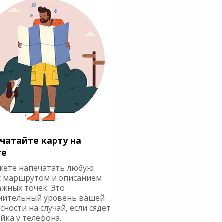
чатайте карту на
ге
жете напечатать любую
с маршрутом и описанием
ажных точек. Это
нительный уровень вашей
сности на случай, если сядет
йка у телефона.