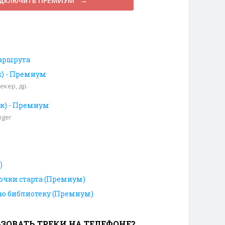
дключить ПРЕМИУМ →
аршрута
ек) - Премиум
екер, др.
ек) - Премиум
nger
)
очки старта (Премиум)
ою библиотеку (Премиум)
ЗОВАТЬ ТРЕКИ НА ТЕЛЕФОНЕ?