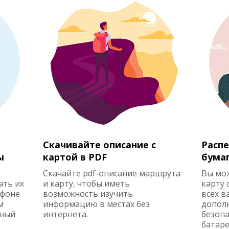
Скачивайте описание с
Распе
ы
картой в PDF
бума
Скачайте pdf-описание маршрута
Вы мо
ать их
и карту, чтобы иметь
карту 
ефоне
возможность изучить
всех в
м
информацию в местах без
допол
жный
интернета.
безопа
батаре