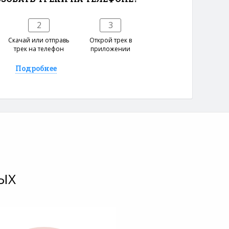
2
3
е
Скачай или отправь
Открой трек в
трек на телефон
приложении
Подробнее
ЫХ