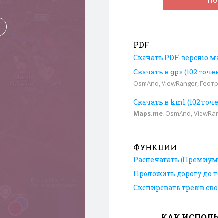
По
PDF
Скачать PDF-версию м
Скачать в gpx (102 точ
OsmAnd, ViewRanger, Геотр
Скачать в kml (102 точ
Maps.me
, OsmAnd, ViewRa
ФУНКЦИИ
Распечатать (Премиум
Проложить дорогу до т
Скопировать трек в св
КАК ИСПОЛЬ