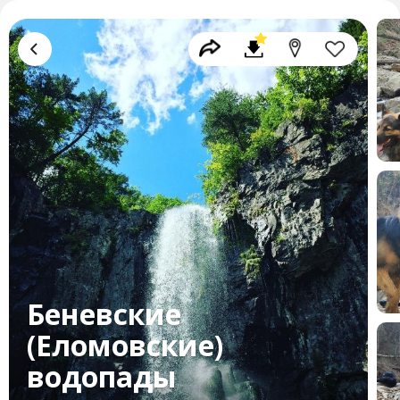
Беневские
(Еломовские)
водопады