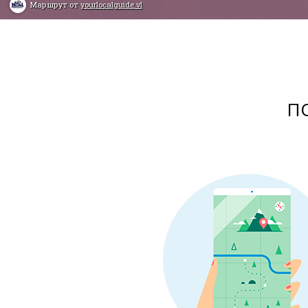
Маршрут от
yourlocalguide.vl
П