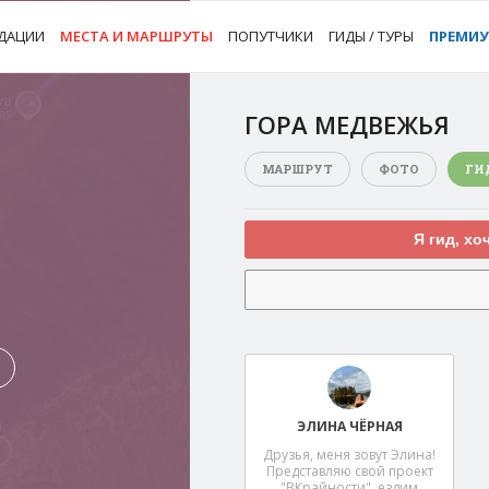
ДАЦИИ
МЕСТА И МАРШРУТЫ
ПОПУТЧИКИ
ГИДЫ / ТУРЫ
ПРЕМИ
ГОРА МЕДВЕЖЬЯ
МАРШРУТ
ФОТО
ГИ
Я гид, хо
ЭЛИНА ЧЁРНАЯ
Друзья, меня зовут Элина!
Представляю свой проект
"ВКрайности", ездим