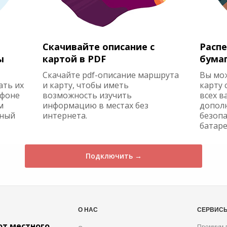
Скачивайте описание с
Распе
ы
картой в PDF
бума
Скачайте pdf-описание маршрута
Вы мо
ать их
и карту, чтобы иметь
карту 
ефоне
возможность изучить
всех в
м
информацию в местах без
допол
жный
интернета.
безопа
батаре
Подключить →
О НАС
СЕРВИС
от местного