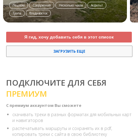
Пешком
Сооружения
Несколько часов
Асфальт
Тропа
Владивосток
Я гид, хочу добавить себя в этот список
ЗАГРУЗИТЬ ЕЩЕ
ПОДКЛЮЧИТЕ ДЛЯ СЕБЯ
ПРЕМИУМ
С премиум аккаунтом Вы сможете
скачивать треки в разных форматах для мобильных карт
и навигаторов
распечатывать маршруты и сохранять их в pdf,
копировать треки с сайта в свою библиотеку