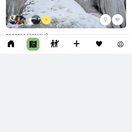
9
ВОДОПАД ГОРБАТЫЙ
Шкотовский р-н • Длина маршрута: 9.39 км • Водопад / Водоскат
• Пешком • Целый день • Подготовленная тропа
Новый трек