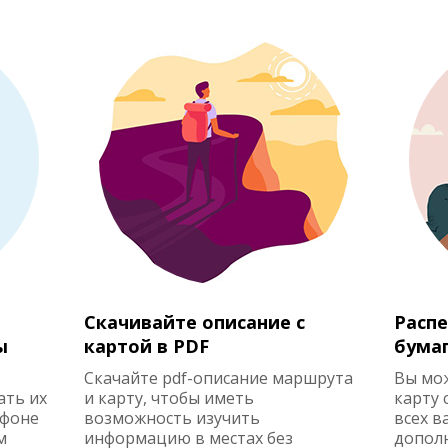
Скачивайте описание с
Распе
ы
картой в PDF
бума
Скачайте pdf-описание маршрута
Вы мо
ать их
и карту, чтобы иметь
карту 
ефоне
возможность изучить
всех в
м
информацию в местах без
допол