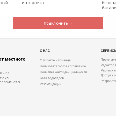
жный
интернета.
безопа
батаре
Подключить →
О НАС
СЕРВИС
от местного
Премиум-
О проекте и команде
Редактор
Пользовательское соглашение
Реклама н
ить их
Политика конфиденциальности
Доступ к 
ескую
База водопадов
Разработ
правиться в
Рекомендации