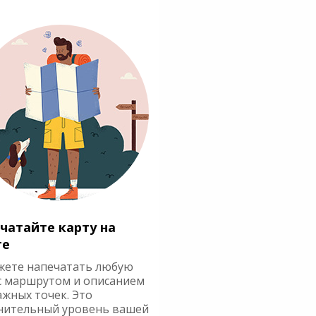
чатайте карту на
ге
жете напечатать любую
с маршрутом и описанием
ажных точек. Это
нительный уровень вашей