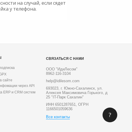
сности на случай, если сядет
йка у телефона.
Ы
СВЯЗАТЬСЯ С НАМИ
подписка
ООО "ИдиЛесом"
8962-116-3104
 GPX
а сайте
help@idilesom.com
инфомации через API
693023, г. Южно-Сахалинск, ул.
ка ERP и CRM систем
Алексея Максимовича Горького, д
25 "IT-Парк Сахалин"
ИНН 6501287651, ОГРН
1166501059636
?
Все контакты