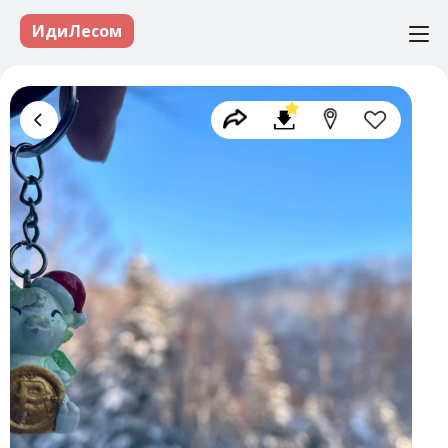
ИдиЛесом