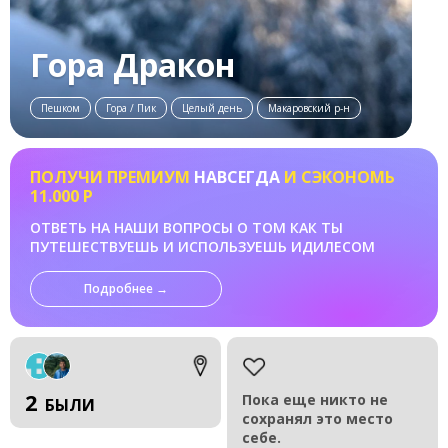
Гора Дракон
Пешком
Гора / Пик
Целый день
Макаровский р-н
ПОЛУЧИ ПРЕМИУМ
НАВСЕГДА
И СЭКОНОМЬ
11.000 Р
ОТВЕТЬ НА НАШИ ВОПРОСЫ О ТОМ КАК ТЫ
ПУТЕШЕСТВУЕШЬ И ИСПОЛЬЗУЕШЬ ИДИЛЕСОМ
Подробнее →
2
Пока еще никто не
БЫЛИ
сохранял это место
себе.