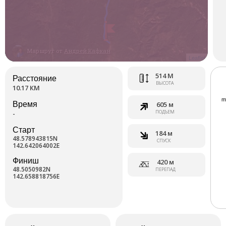
Маршрут от
Андрей Кафкан
Leaflet
514 М
Расстояние
ВЫСОТА
10.17 КМ
Время
605 м
ПОДЪЕМ
-
Старт
184 м
48.578943815N
СПУСК
142.642064002E
Финиш
420 м
48.5050982N
ПЕРЕПАД
142.658818756E