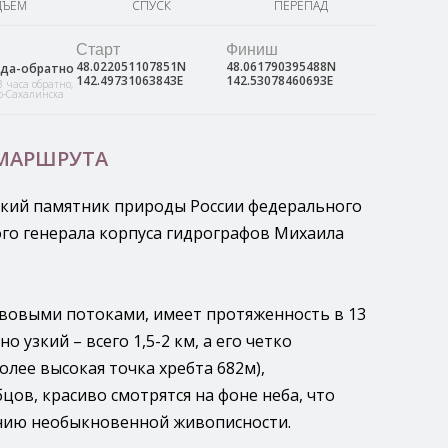
ДЪЕМ
СПУСК
ПЕРЕПАД
Старт
Финиш
48.022051107851N
48.061790395488N
уда-обратно
142.49731063843E
142.53078460693E
3 часа обратно,
о-Сахалинска
 МАРШРУТА
ский памятник природы России федерального
кого генерала корпуса гидрографов Михаила
вовыми потоками, имеет протяженность в 13
о узкий – всего 1,5-2 км, а его четко
лее высокая точка хребта 682м),
ов, красиво смотрятся на фоне неба, что
нию необыкновенной живописности.