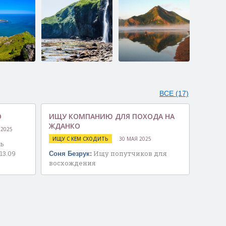
ая
Водопады хребта
Пик Смелый
Жданко
ВСЕ (17)
О
ИЩУ КОМПАНИЮ ДЛЯ ПОХОДА НА
ЖДАНКО
 2025
ИЩУ С КЕМ СХОДИТЬ
30 МАЯ 2025
ть
13.09
Ищу попутчиков для
Соня Безрук:
восхождения
екуры
Ледопады в бухте
Муловские
унный
Тихая
водопады