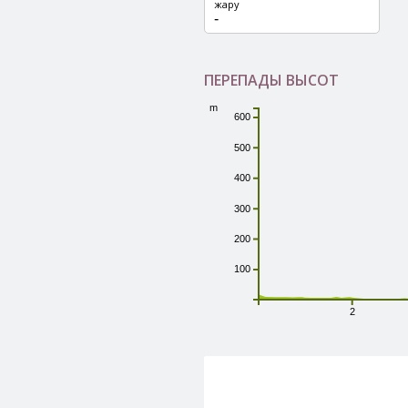
жару
-
N48° 2′ 42.14″
E142° 32′ 51.08″
ПЕРЕПАДЫ ВЫСОТ
m
600
500
400
300
200
100
2