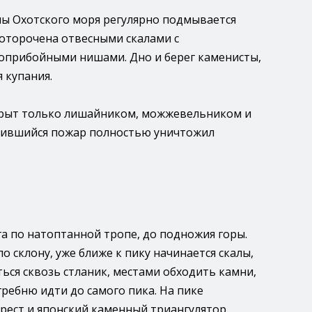
ны Охотского моря регулярно подмывается
 оторочена отвесными скалами с
оприбойными нишами. Дно и берег каменисты,
 купания.
крыт только лишайником, можжевельником и
учившийся пожар полностью уничтожил
га по натоптанной тропе, до подножия горы.
о склону, уже ближе к пику начинается скалы,
ься сквозь стланик, местами обходить камни,
гребню идти до самого пика. На пике
рест и японский каменный триангулятор.