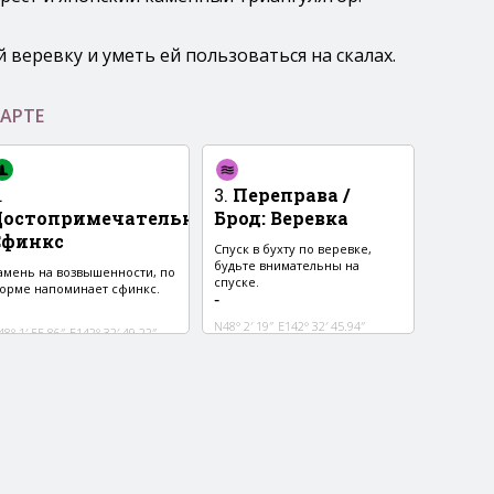
й веревку и уметь ей пользоваться на скалах.
АРТЕ
.
3.
Переправа /
Достопримечательность
Брод
:
:
Веревка
Сфинкс
Спуск в бухту по веревке,
будьте внимательны на
амень на возвышенности, по
спуске.
орме напоминает сфинкс.
-
N48° 2′ 19″
E142° 32′ 45.94″
8° 1′ 55.86″
E142° 32′ 49.22″