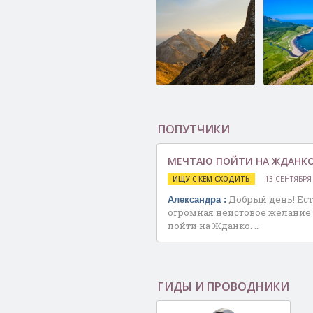
Хребет Жданко,
Бухта Тих
маршрут от ст.
Цапко
ПОПУТЧИКИ
МЕЧТАЮ ПОЙТИ НА ЖДАНК
ИЩУ С КЕМ СХОДИТЬ
13 СЕНТЯБРЯ
Добрый день! Ес
Александра :
огромная неистовое желание 
пойти на Жданко. …
Тории во Взморье
Гроты и к
мыса Бур
ГИДЫ И ПРОВОДНИКИ