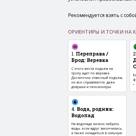
Рекомендуется взять с собо
ОРИЕНТИРЫ И ТОЧКИ НА К
1.
Переправа /
2
Брод
:
Веревка
С этого места подъем на
тропу идет по веревке.
К
Достаточно отвесный подъем,
ф
но все справляются. даже
-
девушки и пенсионеры
-
N4
N48° 0′ 58.46″
E142° 32′ 34.97″
4.
Вода, родник
:
Водопад
На водопаде можно набрать
воды, если вдруг закончилась,
а также охладиться в сильную