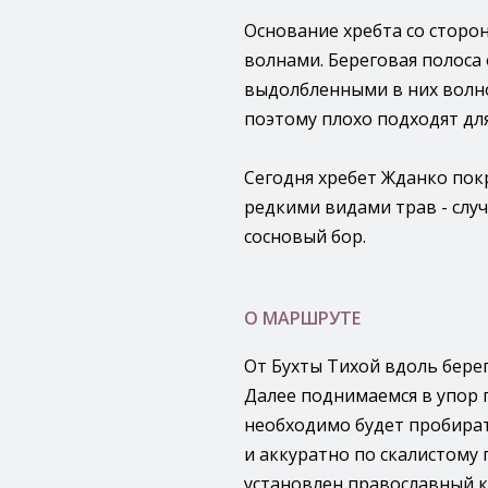
Основание хребта со сторо
волнами. Береговая полоса
выдолбленными в них волн
поэтому плохо подходят для
Сегодня хребет Жданко по
редкими видами трав - сл
сосновый бор.
О МАРШРУТЕ
От Бухты Тихой вдоль бере
Далее поднимаемся в упор п
необходимо будет пробират
и аккуратно по скалистому 
установлен православный к