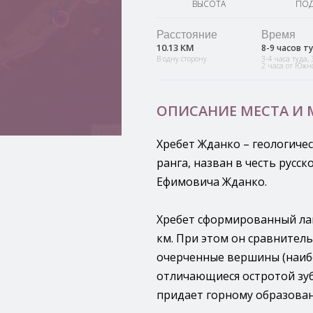
ВЫСОТА
ПО
1
Расстояние
Время
10.13 КМ
8-9 часов т
В одну сторону
3-4 часа туда, 
2 часа от Южн
ОПИСАНИЕ МЕСТА И
Leaflet
Хребет Жданко – геологиче
ранга, назван в честь русс
Ефимовича Жданко.
Хребет сформированный ла
км. При этом он сравнительн
очерченные вершины (наибо
отличающиеся остротой зубц
придает горному образова