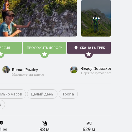
•••
ВЕРСИЯ
ПРОЛОЖИТЬ ДОРОГУ
СКАЧАТЬ ТРЕК
Фёдор Поволкович
Roman Pozdny
Первые фотографии
Маршрут на карте
олько часов
Целый день
Тропа
О
1 м
98 м
629 м