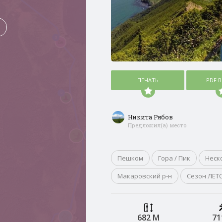
3
ПЕЧАТЬ
PDF 
2
Никита Рябов
Предложил(а) место
Пешком
Гора / Пик
Неск
Макаровский р-н
Сезон ЛЕТ
682 М
71