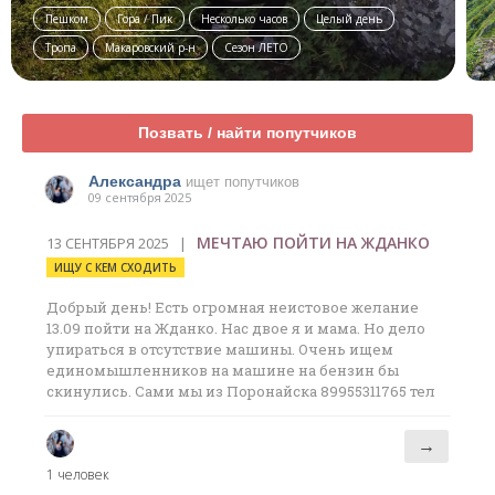
Пешком
Гора / Пик
Несколько часов
Целый день
Тропа
Макаровский р-н
Сезон ЛЕТО
Позвать / найти попутчиков
Александра
ищет попутчиков
09 сентября 2025
МЕЧТАЮ ПОЙТИ НА ЖДАНКО
13 СЕНТЯБРЯ 2025 |
ИЩУ С КЕМ СХОДИТЬ
Добрый день! Есть огромная неистовое желание
13.09 пойти на Жданко. Нас двое я и мама. Но дело
упираться в отсутствие машины. Очень ищем
единомышленников на машине на бензин бы
скинулись. Сами мы из Поронайска 89955311765 тел
→
1 человек