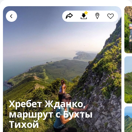
Хребет Жданко,
маршрут с Бухты
Тихой