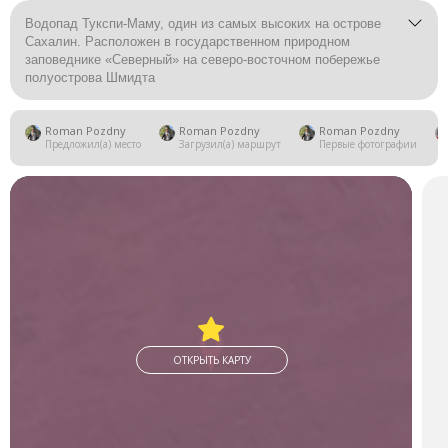
Водопад Тукспи-Маму, один из самых высоких на острове
Сахалин. Расположен в государственном природном
заповеднике «Северный» на северо-восточном побережье
полуострова Шмидта
Высота - 22 м.
Roman Pozdny
Roman Pozdny
Roman Pozdny
Предложил(а) место
Загрузил(а) маршрут
Первые фотографии
ОТКРЫТЬ КАРТУ