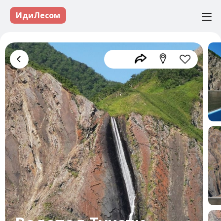
ИдиЛесом