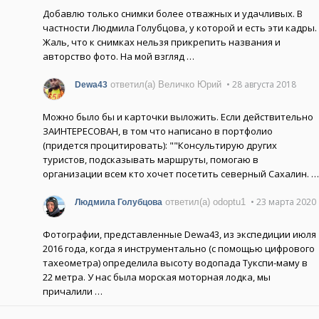
Добавлю только снимки более отважных и удачливых. В
частности Людмила Голубцова, у которой и есть эти кадры.
Жаль, что к снимках нельзя прикрепить названия и
авторство фото. На мой взгляд …
• 28 августа 2018
ответил(а) Величко Юрий
Dewa43
Можно было бы и карточки выложить. Если действительно
ЗАИНТЕРЕСОВАН, в том что написано в портфолио
(придется процитировать): ""Консультирую других
туристов, подсказывать маршруты, помогаю в
организации всем кто хочет посетить северный Сахалин. …
• 23 марта 2020
ответил(а) odoptu1
Людмила Голубцова
Фотографии, представленные Dewa43, из экспедиции июля
2016 года, когда я инструментально (с помощью цифрового
тахеометра) определила высоту водопада Тукспи-маму в
22 метра. У нас была морская моторная лодка, мы
причалили …