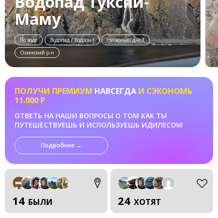
Водопад Тукспи-
Маму
По воде
Водопад / Водоскат
Несколько дней
Охинский р-н
ПОЛУЧИ ПРЕМИУМ
НАВСЕГДА
И СЭКОНОМЬ
11.000 Р
ОТВЕТЬ НА НАШИ ВОПРОСЫ О ТОМ КАК ТЫ
ПУТЕШЕСТВУЕШЬ И ИСПОЛЬЗУЕШЬ ИДИЛЕСОМ
Подробнее →
14
24
БЫЛИ
ХОТЯТ