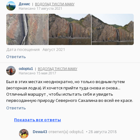
Денис
ВОДОПАД ТУКСПИ-МАМУ
|
Написано 17 августа 2021
Дата посещения Август 2021
Ответить
odoptu1
ВОДОПАД ТУКСПИ-МАМУ
|
Написано 15 мая 2017
Был в этих местах неоднократно, но только водным путем
(моторная лодка). И хочется прийти туда снова и снова...
Отличный маршрут , чтобы испытать себя и увидеть
первозданную природу Северного Сахалина во всей ее красе.
Ответить
Показать все ответы
• 28 августа 2018
ответил(а) odoptu1
Dewa43