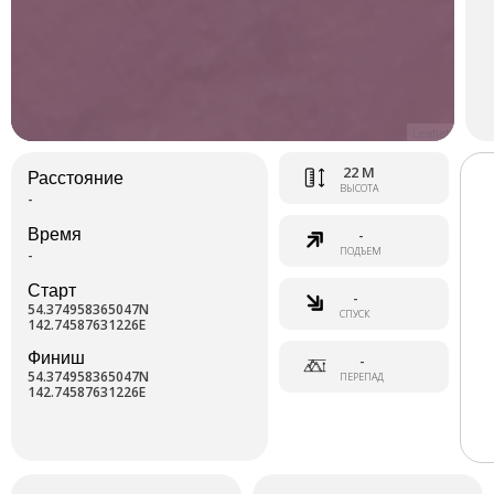
Leaflet
22 М
Расстояние
ВЫСОТА
-
Время
-
ПОДЪЕМ
-
Старт
-
54.374958365047N
СПУСК
142.74587631226E
Финиш
-
54.374958365047N
ПЕРЕПАД
142.74587631226E