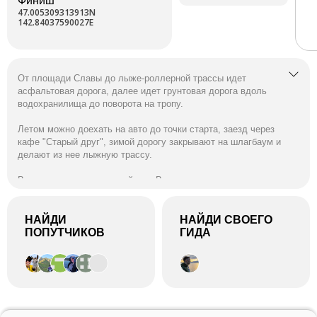
Финиш
47.005309313913N
142.84037590027E
От площади Славы до лыже-роллерной трассы идет
асфальтовая дорога, далее идет грунтовая дорога вдоль
водохранилища до поворота на тропу.
Летом можно доехать на авто до точки старта, заезд через
кафе "Старый друг", зимой дорогу закрывают на шлагбаум и
делают из нее лыжную трассу.
Время посещения круглый год. В зимнее время
рекомендуется снегоступы или лыжи.
НАЙДИ
НАЙДИ СВОЕГО
ПОПУТЧИКОВ
ГИДА