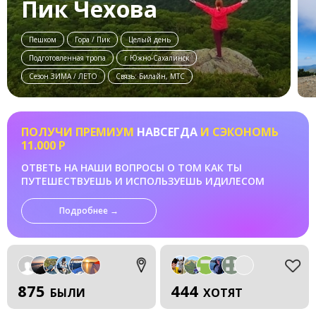
Пик Чехова
Пешком
Гора / Пик
Целый день
Подготовленная тропа
г Южно-Сахалинск
Сезон ЗИМА / ЛЕТО
Связь: Билайн, МТС
ПОЛУЧИ ПРЕМИУМ
НАВСЕГДА
И СЭКОНОМЬ
11.000 Р
ОТВЕТЬ НА НАШИ ВОПРОСЫ О ТОМ КАК ТЫ
ПУТЕШЕСТВУЕШЬ И ИСПОЛЬЗУЕШЬ ИДИЛЕСОМ
Подробнее →
875
444
БЫЛИ
ХОТЯТ