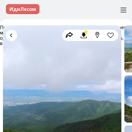
ИдиЛесом
Пик Чехова, возвышающийся на 1045 метра над уровнем
моря, расположен недалеко от Южно-Сахалинска. Это
одна из двух высочайших вершин Сусунайского хребта,
вторая - стоящая поблизости гора Пушкина.