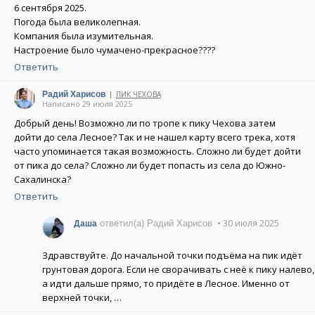
6 сентября 2025.
Погода была великолепная.
Компания была изумительная.
Настроение было чумачено-прекрасное????
Ответить
Радий Харисов
ПИК ЧЕХОВА
|
Написано 29 июля 2025
Добрый день! Возможно ли по тропе к пику Чехова затем
дойти до села Лесное? Так и не нашел карту всего трека, хотя
часто упоминается такая возможность. Сложно ли будет дойти
от пика до села? Сложно ли будет попасть из села до Южно-
Сахалинска?
Ответить
• 30 июля 2025
ответил(а) Радий Харисов
Даша
Здравствуйте. До начальной точки подъёма на пик идёт
грунтовая дорога. Если не сворачивать с неё к пику налево,
а идти дальше прямо, то придёте в Лесное. Именно от
верхней точки, …