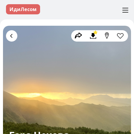
ИдиЛесом