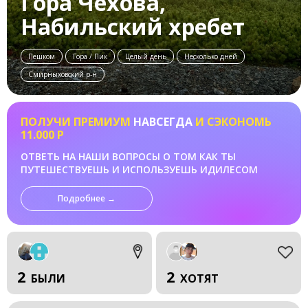
Гора Чехова,
Набильский хребет
Пешком
Гора / Пик
Целый день
Несколько дней
Смирныховский р-н
ПОЛУЧИ ПРЕМИУМ
НАВСЕГДА
И СЭКОНОМЬ
11.000 Р
ОТВЕТЬ НА НАШИ ВОПРОСЫ О ТОМ КАК ТЫ
ПУТЕШЕСТВУЕШЬ И ИСПОЛЬЗУЕШЬ ИДИЛЕСОМ
Подробнее →
2
2
БЫЛИ
ХОТЯТ