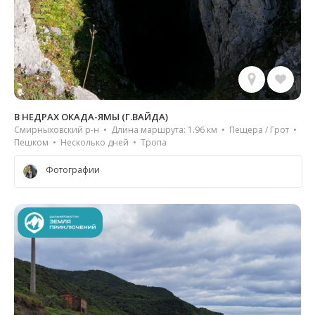
В НЕДРАХ ОКАДА-ЯМЫ (Г.ВАЙДА)
Смирныховский р-н • Длина маршрута: 1.96 км • Пещера / Грот •
Пешком • Несколько дней • Тропа
Фотографии