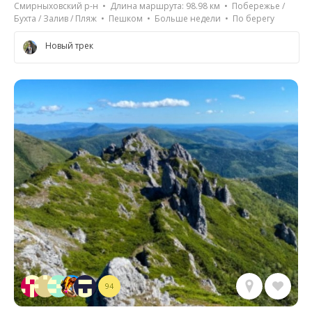
Смирныховский р-н • Длина маршрута: 98.98 км • Побережье /
Бухта / Залив / Пляж • Пешком • Больше недели • По берегу
Новый трек
94