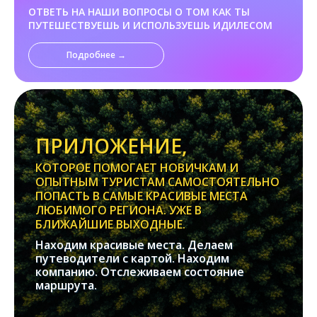
ОТВЕТЬ НА НАШИ ВОПРОСЫ О ТОМ КАК ТЫ
ПУТЕШЕСТВУЕШЬ И ИСПОЛЬЗУЕШЬ ИДИЛЕСОМ
Подробнее →
ПРИЛОЖЕНИЕ,
КОТОРОЕ ПОМОГАЕТ НОВИЧКАМ И
ОПЫТНЫМ ТУРИСТАМ САМОСТОЯТЕЛЬНО
ПОПАСТЬ В САМЫЕ КРАСИВЫЕ МЕСТА
ЛЮБИМОГО РЕГИОНА. УЖЕ В
БЛИЖАЙШИЕ ВЫХОДНЫЕ.
Находим красивые места. Делаем
путеводители с картой. Находим
компанию. Отслеживаем состояние
маршрута.