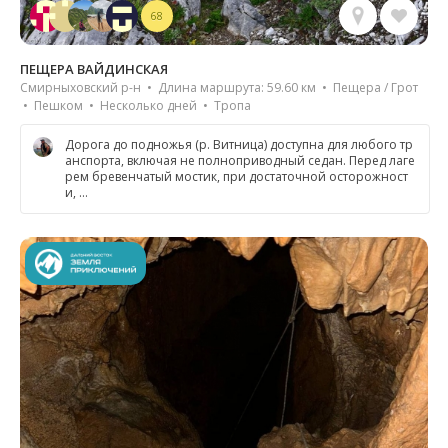
68
ПЕЩЕРА ВАЙДИНСКАЯ
Смирныховский р-н • Длина маршрута: 59.60 км • Пещера / Грот
• Пешком • Несколько дней • Тропа
Дорога до подножья (р. Витница) доступна для любого тр
анспорта, включая не полноприводный седан. Перед лаге
рем бревенчатый мостик, при достаточной осторожност
и, …