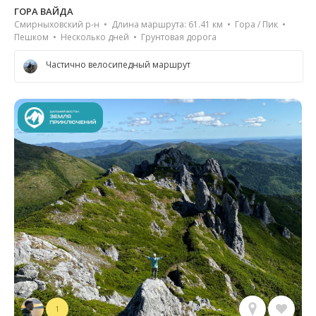
ГОРА ВАЙДА
Смирныховский р-н • Длина маршрута: 61.41 км • Гора / Пик •
Пешком • Несколько дней • Грунтовая дорога
Частично велосипедный маршрут
1