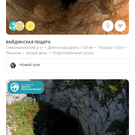
2
ВАЙДИНСКАЯ ПЕЩЕРА
Смирныховский р-н • Длина маршрута: 1.83 км • Пещера / Грот •
Пешком • Целый день • Подготовленная тропа
Новый трек