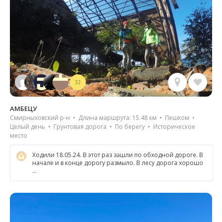
32
АМБЕЦУ
Смирныховский р-н • Длина маршрута: 15.48 км • Пешком •
Целый день • Грунтовая дорога • По берегу • Историческое
место
Ходили 18.05.24. В этот раз зашли по обходной дороге. В
начале и в конце дорогу размыло. В лесу дорога хорошо
…