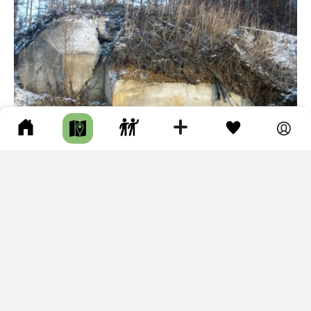
52
ХАРАМИТОГСКИЕ УКРЕПЛЕНИЯ
Смирныховский р-н • Длина маршрута: 4.24 км • Сооружения •
Пешком • Целый день • Тропа
Координаты неверные! Ориентируйтесь на аншлаги. Ста
ртовать рекомендую от Памятного знака в честь погибши
х во Второй мировой войне на Южном Сахалине …