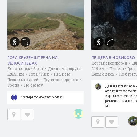
ГОРА КРУЗЕНШТЕРНА НА
ПЕЩЕРА В НОВИКОВО
ВЕЛОСИПЕДАХ
Корсаковский р-н • Д
Корсаковский р-н • Длина маршрута:
5.19 км • Пещера / Гро
128.51 км • Гора / Пик • Пешком •
Целый день • По берег
Несколько дней • Грунтовая дорога •
Тропа • По берегу
Данная пещера -
аваленный тонн
идны остатки ре
Супер! тоже так хочу.
ремещения вагон
м.