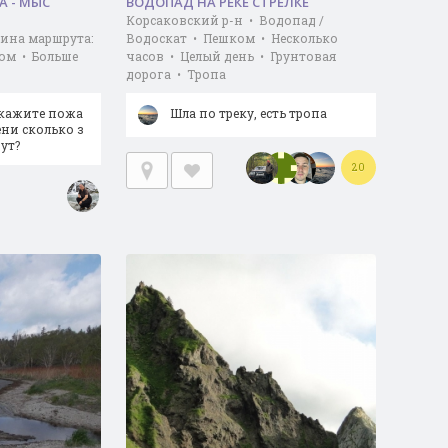
А - МЫС
ВОДОПАД НА РЕКЕ СТРЕЛКЕ
Корсаковский р-н • Водопад /
лина маршрута:
Водоскат • Пешком • Несколько
ом • Больше
часов • Целый день • Грунтовая
дорога • Тропа
Скажите пожа
Шла по треку, есть тропа
ени сколько з
ут?
20