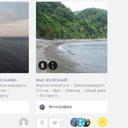
К АНИВА
МЫС ЖЕЛЕЗНЫЙ
лина маршрута:
Корсаковский р-н • Длина маршрута:
ком •
8.10 км • Мыс • Пешком • Целый день
ерегу
• По берегу
Фотографии
4