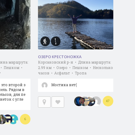
ОЗЕРО КРЕСТОНОЖКА
лина маршрута:
Корсаковский р-н • Длина маршрута:
т • Пешком •
2.99 км • Озеро • Пешком • Несколько
у
часов • Асфальт • Тропа
 это второй з
Мостика нет(
ель. Рядом в
льсов, для пе
еток с угле
47
6