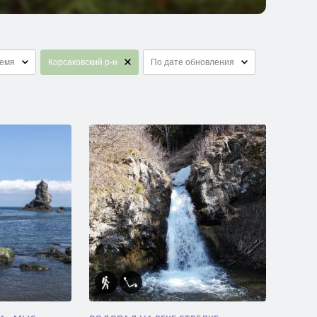
ремя
Корсаковский р-н
По дате обновления