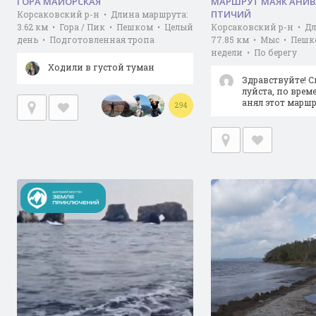
ГОРА МАЙОРСКАЯ
МАРШРУТ МАЯК АНИВ
ПТИЧИЙ
Корсаковский р-н • Длина маршрута:
3.62 км • Гора / Пик • Пешком • Целый
Корсаковский р-н • Д
день • Подготовленная тропа
77.85 км • Мыс • Пешк
недели • По берегу
Ходили в густой туман
Здравствуйте! 
луйста, по врем
анял этот маршр
294