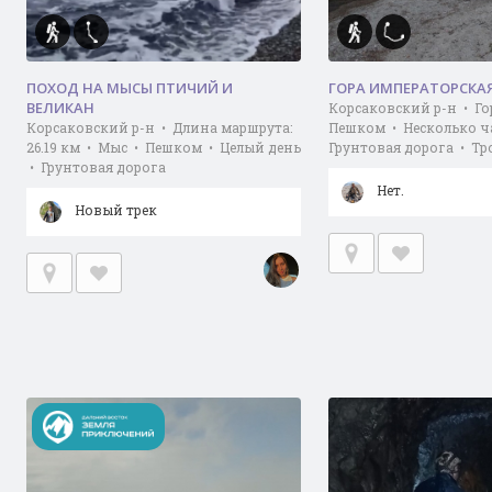
ПОХОД НА МЫСЫ ПТИЧИЙ И
ГОРА ИМПЕРАТОРСКА
ВЕЛИКАН
Корсаковский р-н • Го
Корсаковский р-н • Длина маршрута:
Пешком • Несколько ч
26.19 км • Мыс • Пешком • Целый день
Грунтовая дорога • Тр
• Грунтовая дорога
Нет.
Новый трек