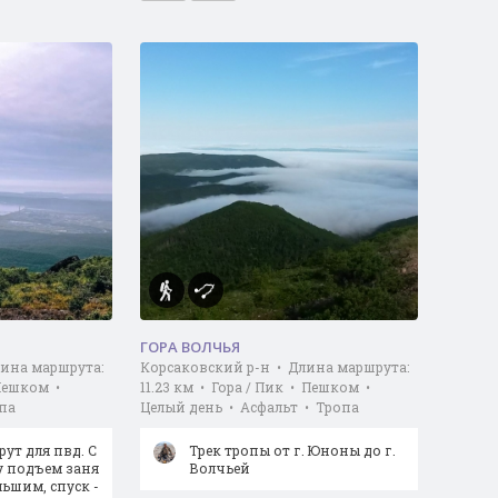
ГОРА ВОЛЧЬЯ
лина маршрута:
Корсаковский р-н • Длина маршрута:
 Пешком •
11.23 км • Гора / Пик • Пешком •
па
Целый день • Асфальт • Тропа
ут для пвд. С
Трек тропы от г. Юноны до г.
у подъем заня
Волчьей
ольшим, спуск -