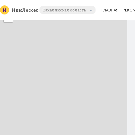
+
И
Иди
Лесом
Сахалинская область
ГЛАВНАЯ
РЕКО
−