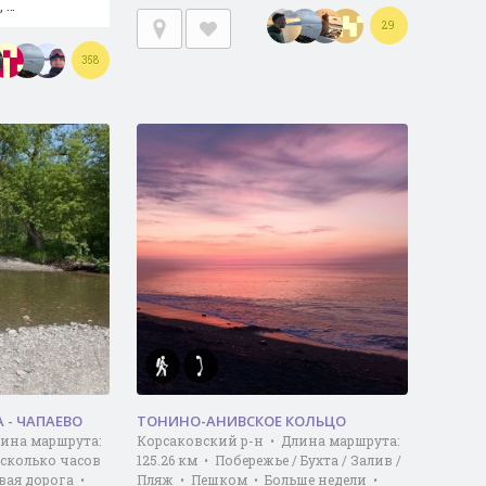
, …
29
358
 - ЧАПАЕВО
ТОНИНО-АНИВСКОЕ КОЛЬЦО
лина маршрута:
Корсаковский р-н • Длина маршрута:
есколько часов
125.26 км • Побережье / Бухта / Залив /
вая дорога •
Пляж • Пешком • Больше недели •