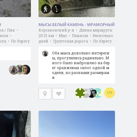
Я
МЫСЫ БЕЛЫЙ КАМЕНЬ - МРАМОРНЫЙ
ра / Пик •
Корсаковский р-н • Длина маршрута:
асов •
25.51 км • Мыс • Пешком • Несколько
опа • По берегу
дней • Грунтовая дорога • По берегу
Оба мыса довольно интересн
ы, прогулялись радиально. М
ного было выброшено на бер
ег оранжевых сапог одной м
одели, но разными размерам
и
179