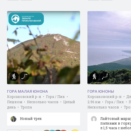
ГОРА МАЛАЯ ЮНОНА
ГОРА ЮНОНЫ
Корсаковский р-н • Гора / Пик •
Корсаковский р-н • Д
Пешком • Несколько часов • Целый
2.96 км • Гора / Пик •
день • Тропа
Несколько часов • Тро
Новый трек
Лайтовый маршр
палками в горк
л 1,5 часа с неб