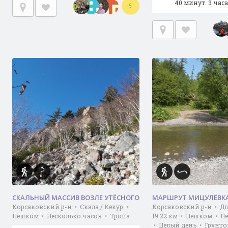
40 минут. 3 часа
5
СКАЛЬНЫЙ МАССИВ ВОЗЛЕ УТЁСНОГО
МАРШРУТ МИЦУЛЁВКА
Корсаковский р-н • Скала / Кекур •
Корсаковский р-н • Д
Пешком • Несколько часов • Тропа
19.22 км • Пешком • Н
• Целый день • Грунто