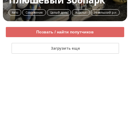
Авто
Сооружения
Целый день
Асфальт
Невельский р-н
Позвать / найти попутчиков
Загрузить еще