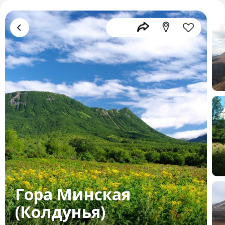
Гора Минская
(Колдунья)