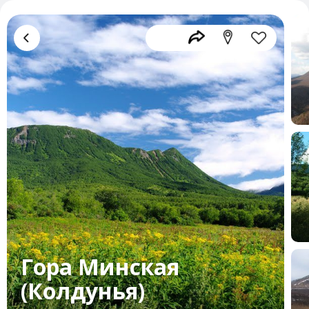
Гора Минская
(Колдунья)