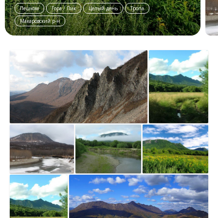
Пешком
Гора / Пик
Целый день
Тропа
Макаровский р-н