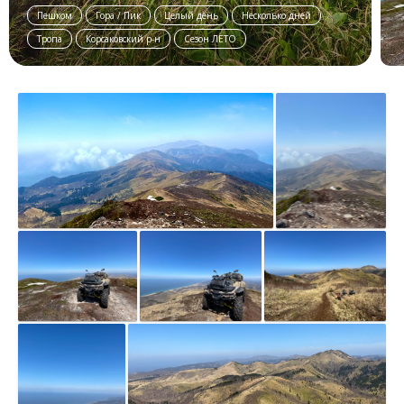
Пешком
Гора / Пик
Целый день
Несколько дней
Тропа
Корсаковский р-н
Сезон ЛЕТО