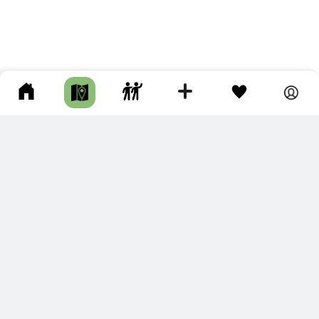
ПОДКЛЮЧИТЕ ДЛЯ СЕБЯ
ПРЕМИУМ
С премиум аккаунтом Вы сможете
скачивать треки в разных форматах для мобильных карт
и навигаторов
распечатывать маршруты и сохранять их в pdf,
копировать треки с сайта в свою библиотеку
наслаждаться сайтом без рекламы
помочь проекту и почувствовать себя лучше