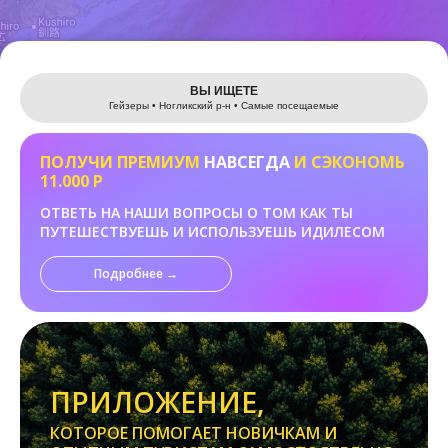
Leaflet
ВЫ ИЩЕТЕ
Гейзеры • Ногликский р-н • Самые посещаемые
ПОЛУЧИ ПРЕМИУМ
НАВСЕГДА
И СЭКОНОМЬ
11.000 Р
ОТВЕТЬ НА НАШИ ВОПРОСЫ О ТОМ КАК ТЫ
ПУТЕШЕСТВУЕШЬ И ИСПОЛЬЗУЕШЬ ИДИЛЕСОМ
Подробнее →
ПРИЛОЖЕНИЕ,
КОТОРОЕ ПОМОГАЕТ НОВИЧКАМ И