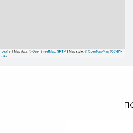
Leaflet
| Map data: ©
OpenStreetMap
,
SRTM
| Map style: ©
OpenTopoMap
(
CC-BY-
SA
)
П