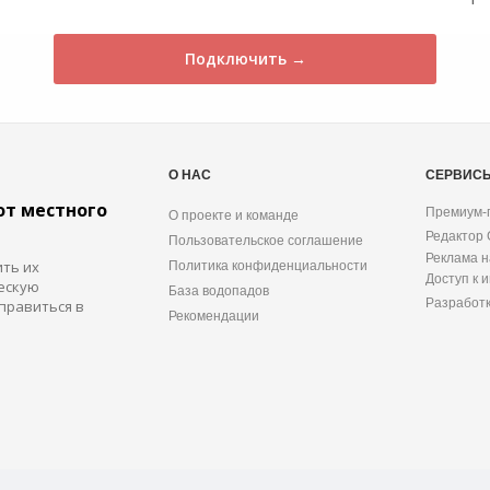
Подключить →
О НАС
СЕРВИС
от местного
Премиум-
О проекте и команде
Редактор
Пользовательское соглашение
Реклама н
ить их
Политика конфиденциальности
Доступ к 
ескую
База водопадов
Разработ
правиться в
Рекомендации