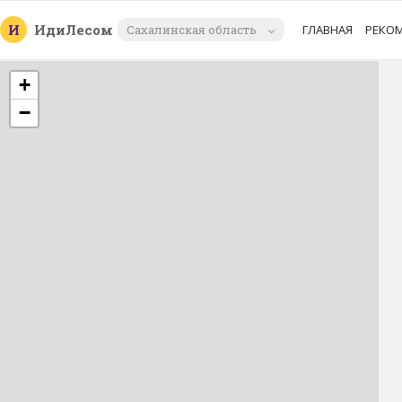
И
Иди
Лесом
Сахалинская область
ГЛАВНАЯ
РЕКО
+
−