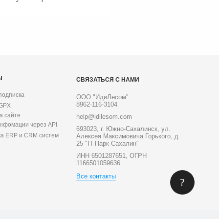
Ы
СВЯЗАТЬСЯ С НАМИ
подписка
ООО "ИдиЛесом"
8962-116-3104
 GPX
а сайте
help@idilesom.com
инфомации через API
693023, г. Южно-Сахалинск, ул.
ка ERP и CRM систем
Алексея Максимовича Горького, д
25 "IT-Парк Сахалин"
ИНН 6501287651, ОГРН
1166501059636
Все контакты
?