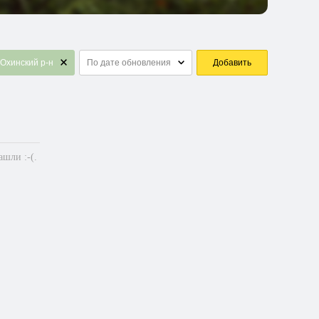
Охинский р-н
По дате обновления
Добавить
шли :-(.