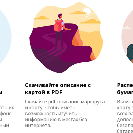
Скачивайте описание с
Распе
ы
картой в PDF
бума
Скачайте pdf-описание маршрута
Вы мо
ать их
и карту, чтобы иметь
карту 
ефоне
возможность изучить
всех в
м
информацию в местах без
допол
жный
интернета.
безопа
батаре