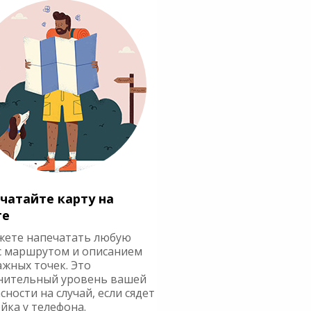
чатайте карту на
ге
жете напечатать любую
с маршрутом и описанием
ажных точек. Это
нительный уровень вашей
сности на случай, если сядет
йка у телефона.