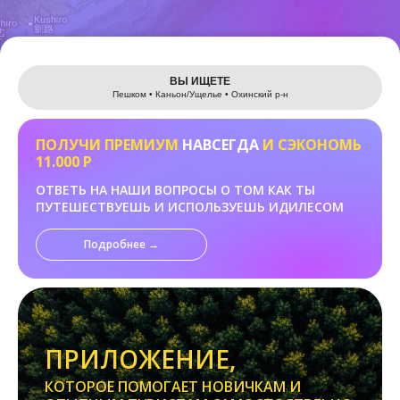
Leaflet
ВЫ ИЩЕТЕ
Пешком • Каньон/Ущелье • Охинский р-н
ПОЛУЧИ ПРЕМИУМ
НАВСЕГДА
И СЭКОНОМЬ
11.000 Р
ОТВЕТЬ НА НАШИ ВОПРОСЫ О ТОМ КАК ТЫ
ПУТЕШЕСТВУЕШЬ И ИСПОЛЬЗУЕШЬ ИДИЛЕСОМ
Подробнее →
ПРИЛОЖЕНИЕ,
КОТОРОЕ ПОМОГАЕТ НОВИЧКАМ И