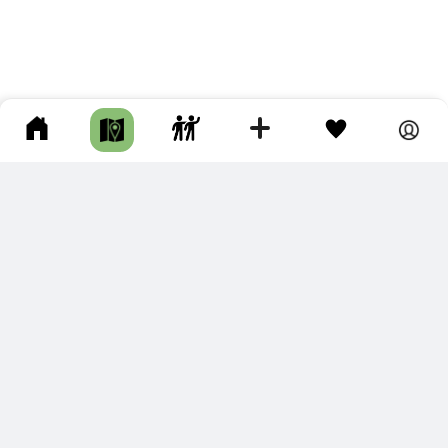
ПОДКЛЮЧИТЕ ДЛЯ СЕБЯ
ПРЕМИУМ
С премиум аккаунтом Вы сможете
скачивать треки в разных форматах для мобильных карт
и навигаторов
распечатывать маршруты и сохранять их в pdf,
копировать треки с сайта в свою библиотеку
наслаждаться сайтом без рекламы
помочь проекту и почувствовать себя лучше