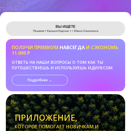
Leaflet
ВЫ ИЩЕТЕ
Пешком • Каньон/Ущелье • г Южно-Сахалинск
ПОЛУЧИ ПРЕМИУМ
НАВСЕГДА
И СЭКОНОМЬ
11.000 Р
ОТВЕТЬ НА НАШИ ВОПРОСЫ О ТОМ КАК ТЫ
ПУТЕШЕСТВУЕШЬ И ИСПОЛЬЗУЕШЬ ИДИЛЕСОМ
Подробнее →
ПРИЛОЖЕНИЕ,
КОТОРОЕ ПОМОГАЕТ НОВИЧКАМ И