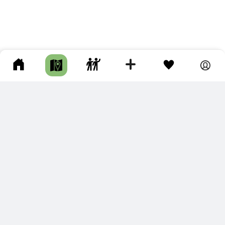
ПОДКЛЮЧИТЕ ДЛЯ СЕБЯ
ПРЕМИУМ
С премиум аккаунтом Вы сможете
скачивать треки в разных форматах для мобильных карт
и навигаторов
распечатывать маршруты и сохранять их в pdf,
копировать треки с сайта в свою библиотеку
наслаждаться сайтом без рекламы
помочь проекту и почувствовать себя лучше