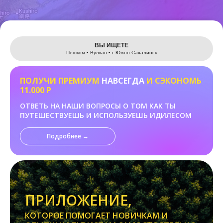
Leaflet
ВЫ ИЩЕТЕ
Пешком • Вулкан • г Южно-Сахалинск
ПОЛУЧИ ПРЕМИУМ
НАВСЕГДА
И СЭКОНОМЬ
11.000 Р
ОТВЕТЬ НА НАШИ ВОПРОСЫ О ТОМ КАК ТЫ
ПУТЕШЕСТВУЕШЬ И ИСПОЛЬЗУЕШЬ ИДИЛЕСОМ
Подробнее →
ПРИЛОЖЕНИЕ,
КОТОРОЕ ПОМОГАЕТ НОВИЧКАМ И