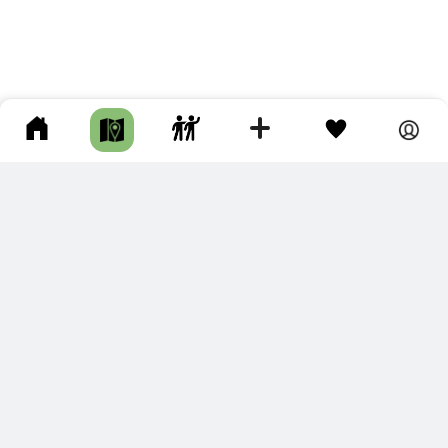
ПОДКЛЮЧИТЕ ДЛЯ СЕБЯ
ПРЕМИУМ
С премиум аккаунтом Вы сможете
скачивать треки в разных форматах для мобильных карт
и навигаторов
распечатывать маршруты и сохранять их в pdf,
копировать треки с сайта в свою библиотеку
наслаждаться сайтом без рекламы
помочь проекту и почувствовать себя лучше