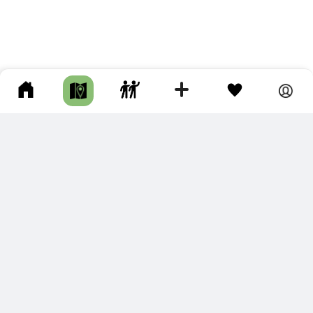
ПОДКЛЮЧИТЕ ДЛЯ СЕБЯ
ПРЕМИУМ
С премиум аккаунтом Вы сможете
скачивать треки в разных форматах для мобильных карт
и навигаторов
распечатывать маршруты и сохранять их в pdf,
копировать треки с сайта в свою библиотеку
наслаждаться сайтом без рекламы
помочь проекту и почувствовать себя лучше