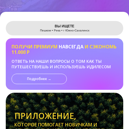
Leaflet
ВЫ ИЩЕТЕ
Пешком • Река • г Южно-Сахалинск
ПОЛУЧИ ПРЕМИУМ
НАВСЕГДА
И СЭКОНОМЬ
11.000 Р
ОТВЕТЬ НА НАШИ ВОПРОСЫ О ТОМ КАК ТЫ
ПУТЕШЕСТВУЕШЬ И ИСПОЛЬЗУЕШЬ ИДИЛЕСОМ
Подробнее →
ПРИЛОЖЕНИЕ,
КОТОРОЕ ПОМОГАЕТ НОВИЧКАМ И