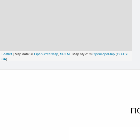
Leaflet
| Map data: ©
OpenStreetMap
,
SRTM
| Map style: ©
OpenTopoMap
(
CC-BY-
SA
)
П