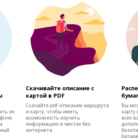
Скачивайте описание с
Распе
ы
картой в PDF
бума
Скачайте pdf-описание маршрута
Вы мо
ать их
и карту, чтобы иметь
карту 
ефоне
возможность изучить
всех в
м
информацию в местах без
допол
жный
интернета.
безопа
батаре