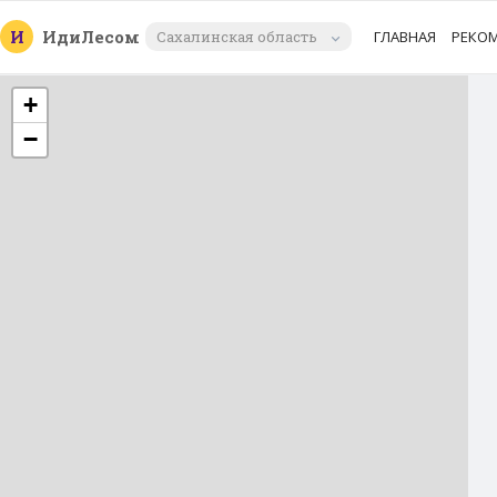
И
Иди
Лесом
Сахалинская область
ГЛАВНАЯ
РЕКО
+
−