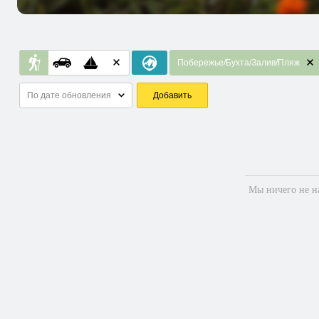
Побережье/Бухта/Залив/Пляж
По дате обновления
Добавить
Мы ничего не на