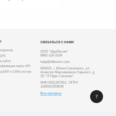
Ы
СВЯЗАТЬСЯ С НАМИ
подписка
ООО "ИдиЛесом"
8962-116-3104
 GPX
а сайте
help@idilesom.com
инфомации через API
693023, г. Южно-Сахалинск, ул.
ка ERP и CRM систем
Алексея Максимовича Горького, д
25 "IT-Парк Сахалин"
ИНН 6501287651, ОГРН
1166501059636
Все контакты
?