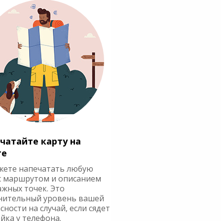
чатайте карту на
ге
жете напечатать любую
с маршрутом и описанием
ажных точек. Это
нительный уровень вашей
сности на случай, если сядет
йка у телефона.