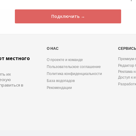
Подключить →
О НАС
СЕРВИС
от местного
Премиум-
О проекте и команде
Редактор
Пользовательское соглашение
Реклама н
ить их
Политика конфиденциальности
Доступ к 
ескую
База водопадов
Разработ
правиться в
Рекомендации