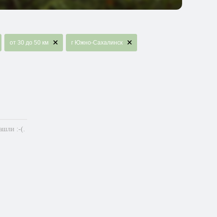
от 30 до 50 км
г Южно-Сахалинск
шли :-(.