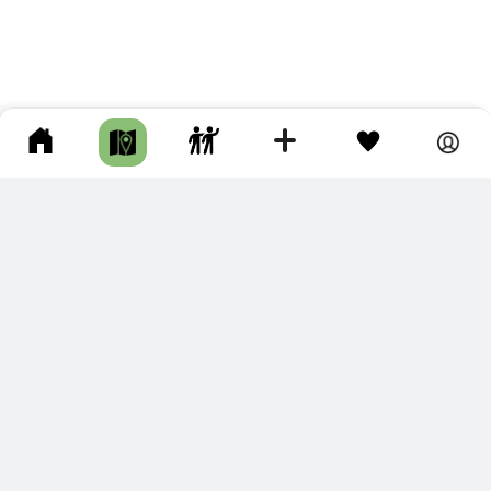
ПОДКЛЮЧИТЕ ДЛЯ СЕБЯ
ПРЕМИУМ
С премиум аккаунтом Вы сможете
скачивать треки в разных форматах для мобильных карт
и навигаторов
распечатывать маршруты и сохранять их в pdf,
копировать треки с сайта в свою библиотеку
наслаждаться сайтом без рекламы
помочь проекту и почувствовать себя лучше