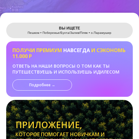
Leaflet
ВЫ ИЩЕТЕ
Пешком • Побережье/Бухта/Залив/Пляж • о.Парамушир
ПОЛУЧИ ПРЕМИУМ
НАВСЕГДА
И СЭКОНОМЬ
11.000 Р
ОТВЕТЬ НА НАШИ ВОПРОСЫ О ТОМ КАК ТЫ
ПУТЕШЕСТВУЕШЬ И ИСПОЛЬЗУЕШЬ ИДИЛЕСОМ
Подробнее →
ПРИЛОЖЕНИЕ,
КОТОРОЕ ПОМОГАЕТ НОВИЧКАМ И