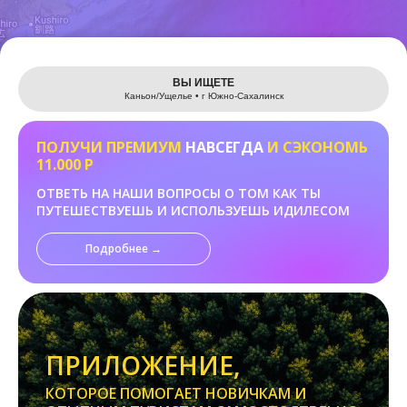
Leaflet
ВЫ ИЩЕТЕ
Каньон/Ущелье • г Южно-Сахалинск
ПОЛУЧИ ПРЕМИУМ
НАВСЕГДА
И СЭКОНОМЬ
11.000 Р
ОТВЕТЬ НА НАШИ ВОПРОСЫ О ТОМ КАК ТЫ
ПУТЕШЕСТВУЕШЬ И ИСПОЛЬЗУЕШЬ ИДИЛЕСОМ
Подробнее →
ПРИЛОЖЕНИЕ,
КОТОРОЕ ПОМОГАЕТ НОВИЧКАМ И