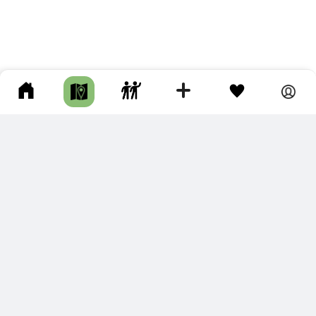
ПОДКЛЮЧИТЕ ДЛЯ СЕБЯ
ПРЕМИУМ
С премиум аккаунтом Вы сможете
скачивать треки в разных форматах для мобильных карт
и навигаторов
распечатывать маршруты и сохранять их в pdf,
копировать треки с сайта в свою библиотеку
наслаждаться сайтом без рекламы
помочь проекту и почувствовать себя лучше