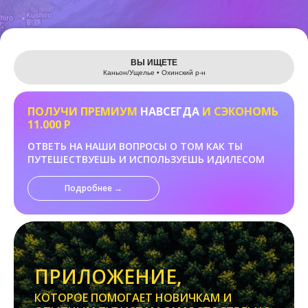
Leaflet
ВЫ ИЩЕТЕ
Каньон/Ущелье • Охинский р-н
ПОЛУЧИ ПРЕМИУМ
НАВСЕГДА
И СЭКОНОМЬ
11.000 Р
ОТВЕТЬ НА НАШИ ВОПРОСЫ О ТОМ КАК ТЫ
ПУТЕШЕСТВУЕШЬ И ИСПОЛЬЗУЕШЬ ИДИЛЕСОМ
Подробнее →
ПРИЛОЖЕНИЕ,
КОТОРОЕ ПОМОГАЕТ НОВИЧКАМ И