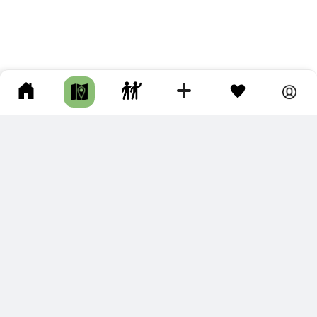
ПОДКЛЮЧИТЕ ДЛЯ СЕБЯ
ПРЕМИУМ
С премиум аккаунтом Вы сможете
скачивать треки в разных форматах для мобильных карт
и навигаторов
распечатывать маршруты и сохранять их в pdf,
копировать треки с сайта в свою библиотеку
наслаждаться сайтом без рекламы
помочь проекту и почувствовать себя лучше