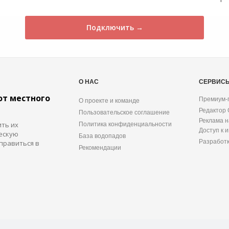
Подключить →
О НАС
СЕРВИС
от местного
Премиум-
О проекте и команде
Редактор
Пользовательское соглашение
Реклама н
ить их
Политика конфиденциальности
Доступ к 
ескую
База водопадов
Разработ
правиться в
Рекомендации