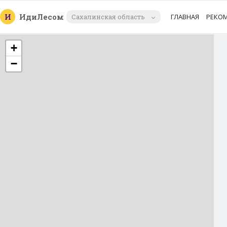
И
Иди
Лесом
Сахалинская область
ГЛАВНАЯ
РЕКО
+
−