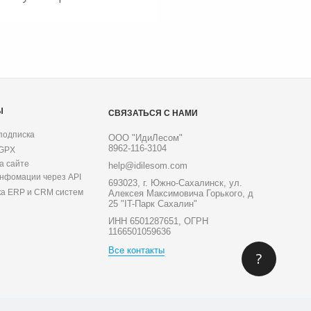
Ы
СВЯЗАТЬСЯ С НАМИ
подписка
ООО "ИдиЛесом"
8962-116-3104
 GPX
а сайте
help@idilesom.com
инфомации через API
693023, г. Южно-Сахалинск, ул.
ка ERP и CRM систем
Алексея Максимовича Горького, д
25 "IT-Парк Сахалин"
ИНН 6501287651, ОГРН
1166501059636
Все контакты
?