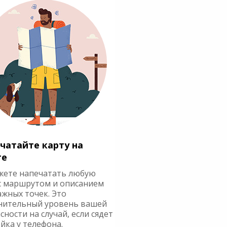
чатайте карту на
ге
жете напечатать любую
с маршрутом и описанием
ажных точек. Это
нительный уровень вашей
сности на случай, если сядет
йка у телефона.