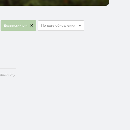
Долинский р-н
По дате обновления
шли :-(.