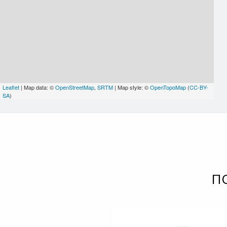
Leaflet
| Map data: ©
OpenStreetMap
,
SRTM
| Map style: ©
OpenTopoMap
(
CC-BY-
SA
)
П