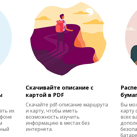
Скачивайте описание с
Распе
ы
картой в PDF
бума
Скачайте pdf-описание маршрута
Вы мо
ать их
и карту, чтобы иметь
карту 
ефоне
возможность изучить
всех в
м
информацию в местах без
допол
жный
интернета.
безопа
батаре