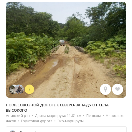
2
ПО ЛЕСОВОЗНОЙ ДОРОГЕ К СЕВЕРО-ЗАПАДУ ОТ СЕЛА
ВЫСОКОГО
Анивский р-н • Длина маршрута: 11.01 км • Пешком • Несколько
часов • Грунтовая дорога • Эко-маршруты