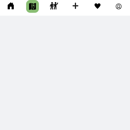
часов • Асфальт • Грунтовая дорога • Тропа • Эко-маршруты
Фотографии
8
К ЗАПАДУ ОТ ЛАГЕРЯ «САХАЛИНСКИЙ АРТЕК» ПО ГОРНОЙ