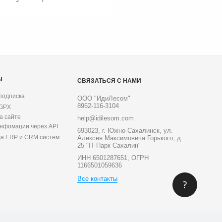
Ы
СВЯЗАТЬСЯ С НАМИ
подписка
ООО "ИдиЛесом"
8962-116-3104
 GPX
а сайте
help@idilesom.com
инфомации через API
693023, г. Южно-Сахалинск, ул.
ка ERP и CRM систем
Алексея Максимовича Горького, д
25 "IT-Парк Сахалин"
ИНН 6501287651, ОГРН
1166501059636
Все контакты
?