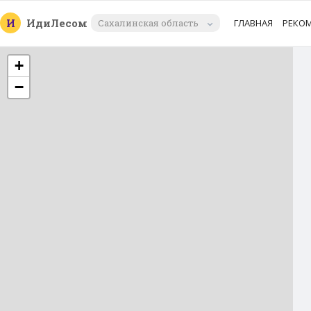
И
Иди
Лесом
Сахалинская область
ГЛАВНАЯ
РЕКО
+
−