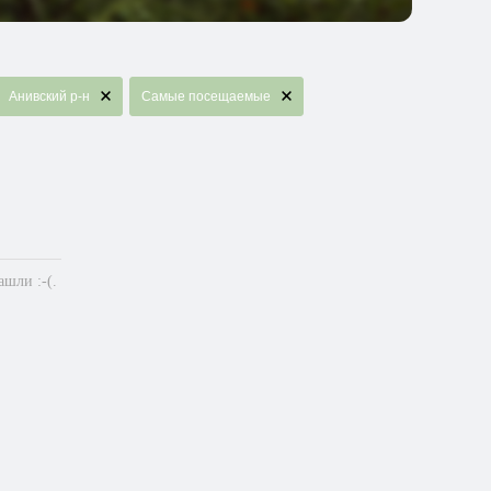
Анивский р-н
Самые посещаемые
шли :-(.