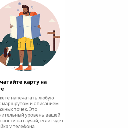
чатайте карту на
ге
жете напечатать любую
с маршрутом и описанием
ажных точек. Это
нительный уровень вашей
сности на случай, если сядет
йка у телефона.