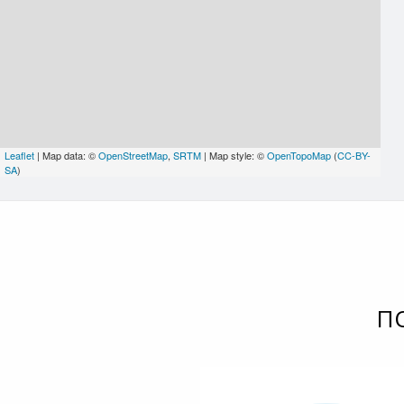
Leaflet
| Map data: ©
OpenStreetMap
,
SRTM
| Map style: ©
OpenTopoMap
(
CC-BY-
SA
)
П