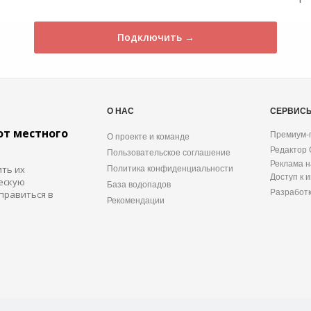
Подключить →
О НАС
СЕРВИС
от местного
Премиум-
О проекте и команде
Редактор
Пользовательское соглашение
Реклама н
ить их
Политика конфиденциальности
Доступ к 
ескую
База водопадов
Разработ
правиться в
Рекомендации