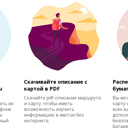
Скачивайте описание с
Распе
ы
картой в PDF
бума
Скачайте pdf-описание маршрута
Вы мо
ать их
и карту, чтобы иметь
карту 
ефоне
возможность изучить
всех в
м
информацию в местах без
допол
жный
интернета.
безопа
батаре