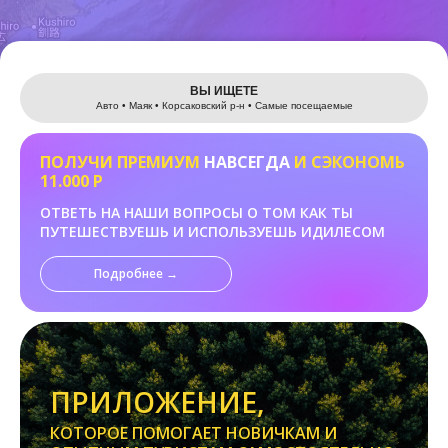
Leaflet
ВЫ ИЩЕТЕ
Авто • Маяк • Корсаковский р-н • Самые посещаемые
ПОЛУЧИ ПРЕМИУМ
НАВСЕГДА
И СЭКОНОМЬ
11.000 Р
ОТВЕТЬ НА НАШИ ВОПРОСЫ О ТОМ КАК ТЫ
ПУТЕШЕСТВУЕШЬ И ИСПОЛЬЗУЕШЬ ИДИЛЕСОМ
Подробнее →
ПРИЛОЖЕНИЕ,
КОТОРОЕ ПОМОГАЕТ НОВИЧКАМ И