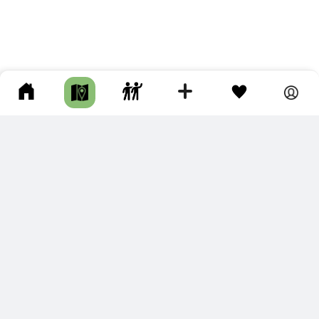
ПОДКЛЮЧИТЕ ДЛЯ СЕБЯ
ПРЕМИУМ
С премиум аккаунтом Вы сможете
скачивать треки в разных форматах для мобильных карт
и навигаторов
распечатывать маршруты и сохранять их в pdf,
копировать треки с сайта в свою библиотеку
наслаждаться сайтом без рекламы
помочь проекту и почувствовать себя лучше