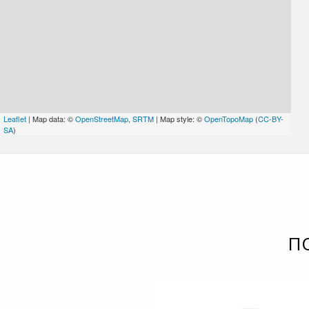
Leaflet
| Map data: ©
OpenStreetMap
,
SRTM
| Map style: ©
OpenTopoMap
(
CC-BY-
SA
)
П