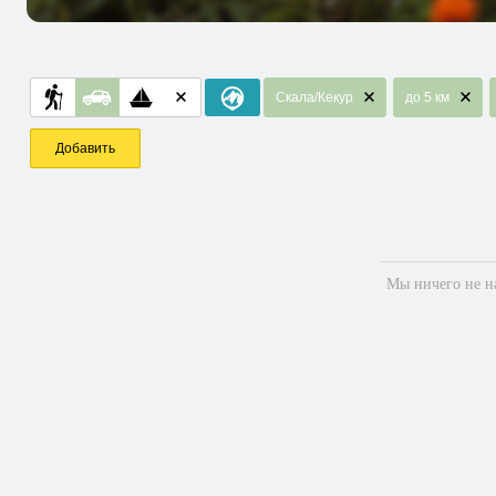
Скала/Кекур
до 5 км
Добавить
Мы ничего не на