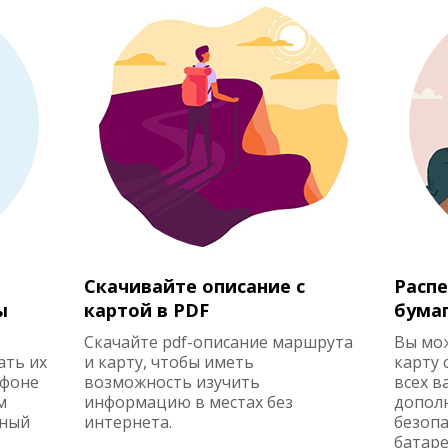
Скачивайте описание с
Распе
ы
картой в PDF
бума
Скачайте pdf-описание маршрута
Вы мо
ать их
и карту, чтобы иметь
карту 
ефоне
возможность изучить
всех в
м
информацию в местах без
допол
жный
интернета.
безопа
батаре