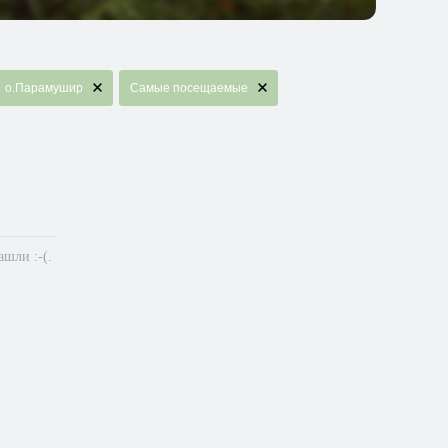
о.Парамушир
Самые посещаемые
шли :-(.