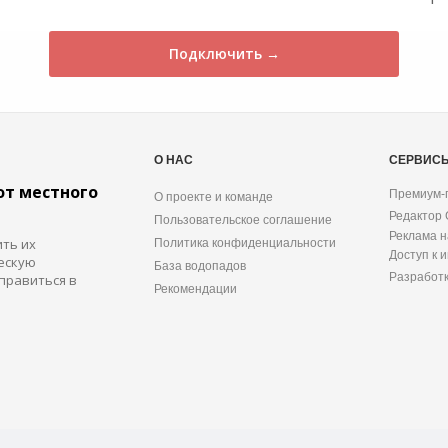
Подключить →
О НАС
СЕРВИС
от местного
Премиум-
О проекте и команде
Редактор
Пользовательское соглашение
Реклама н
ить их
Политика конфиденциальности
Доступ к 
ескую
База водопадов
Разработ
правиться в
Рекомендации