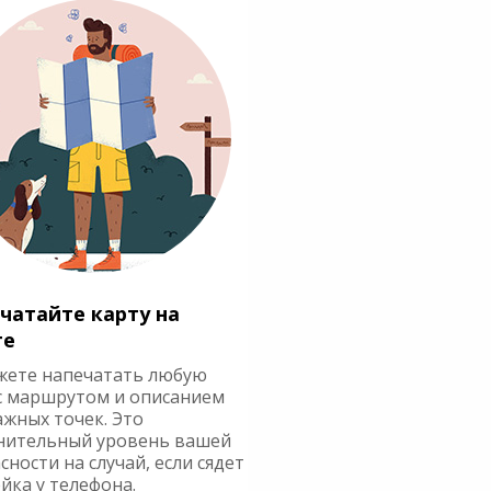
чатайте карту на
ге
жете напечатать любую
с маршрутом и описанием
ажных точек. Это
нительный уровень вашей
сности на случай, если сядет
йка у телефона.