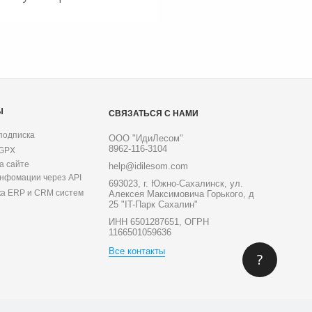
Ы
СВЯЗАТЬСЯ С НАМИ
подписка
ООО "ИдиЛесом"
8962-116-3104
 GPX
а сайте
help@idilesom.com
инфомации через API
693023, г. Южно-Сахалинск, ул.
ка ERP и CRM систем
Алексея Максимовича Горького, д
25 "IT-Парк Сахалин"
ИНН 6501287651, ОГРН
1166501059636
Все контакты
?