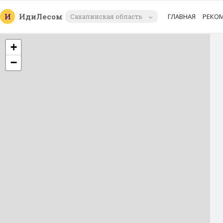
И
Иди
Лесом
Сахалинская область
ГЛАВНАЯ
РЕКО
+
−