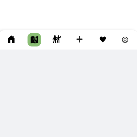
ПОДКЛЮЧИТЕ ДЛЯ СЕБЯ
ПРЕМИУМ
С премиум аккаунтом Вы сможете
скачивать треки в разных форматах для мобильных карт
и навигаторов
распечатывать маршруты и сохранять их в pdf,
копировать треки с сайта в свою библиотеку
наслаждаться сайтом без рекламы
помочь проекту и почувствовать себя лучше