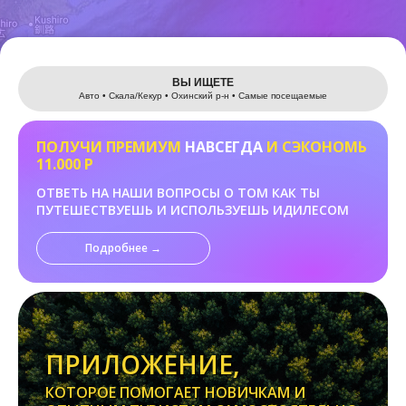
Leaflet
ВЫ ИЩЕТЕ
Авто • Скала/Кекур • Охинский р-н • Самые посещаемые
ПОЛУЧИ ПРЕМИУМ
НАВСЕГДА
И СЭКОНОМЬ
11.000 Р
ОТВЕТЬ НА НАШИ ВОПРОСЫ О ТОМ КАК ТЫ
ПУТЕШЕСТВУЕШЬ И ИСПОЛЬЗУЕШЬ ИДИЛЕСОМ
Подробнее →
ПРИЛОЖЕНИЕ,
КОТОРОЕ ПОМОГАЕТ НОВИЧКАМ И