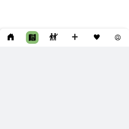
ПОДКЛЮЧИТЕ ДЛЯ СЕБЯ
ПРЕМИУМ
С премиум аккаунтом Вы сможете
скачивать треки в разных форматах для мобильных карт
и навигаторов
распечатывать маршруты и сохранять их в pdf,
копировать треки с сайта в свою библиотеку
наслаждаться сайтом без рекламы
помочь проекту и почувствовать себя лучше