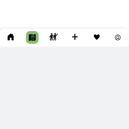
ПОДКЛЮЧИТЕ ДЛЯ СЕБЯ
ПРЕМИУМ
С премиум аккаунтом Вы сможете
скачивать треки в разных форматах для мобильных карт
и навигаторов
распечатывать маршруты и сохранять их в pdf,
копировать треки с сайта в свою библиотеку
наслаждаться сайтом без рекламы
помочь проекту и почувствовать себя лучше