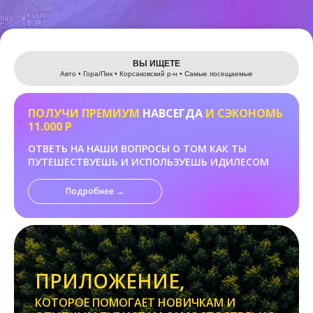
Leaflet
ВЫ ИЩЕТЕ
Авто • Гора/Пик • Корсаковский р-н • Самые посещаемые
ПОЛУЧИ ПРЕМИУМ
НАВСЕГДА
И СЭКОНОМЬ
11.000 Р
ОТВЕТЬ НА НАШИ ВОПРОСЫ О ТОМ КАК ТЫ
ПУТЕШЕСТВУЕШЬ И ИСПОЛЬЗУЕШЬ ИДИЛЕСОМ
Подробнее →
ПРИЛОЖЕНИЕ,
КОТОРОЕ ПОМОГАЕТ НОВИЧКАМ И