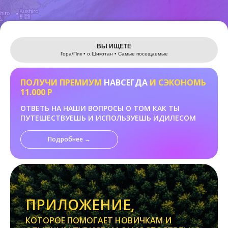
Leaflet
ВЫ ИЩЕТЕ
Гора/Пик • о.Шикотан • Самые посещаемые
ПОЛУЧИ ПРЕМИУМ
НАВСЕГДА
И СЭКОНОМЬ
11.000 Р
ОТВЕТЬ НА НАШИ ВОПРОСЫ О ТОМ КАК ТЫ
ПУТЕШЕСТВУЕШЬ И ИСПОЛЬЗУЕШЬ ИДИЛЕСОМ
Подробнее →
ПРИЛОЖЕНИЕ,
КОТОРОЕ ПОМОГАЕТ НОВИЧКАМ И