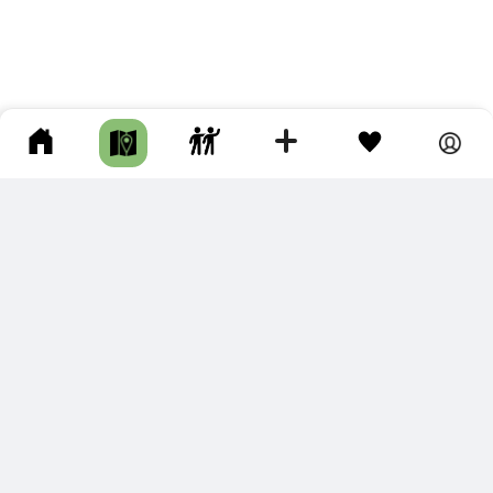
ПОДКЛЮЧИТЕ ДЛЯ СЕБЯ
ПРЕМИУМ
С премиум аккаунтом Вы сможете
скачивать треки в разных форматах для мобильных карт
и навигаторов
распечатывать маршруты и сохранять их в pdf,
копировать треки с сайта в свою библиотеку
наслаждаться сайтом без рекламы
помочь проекту и почувствовать себя лучше