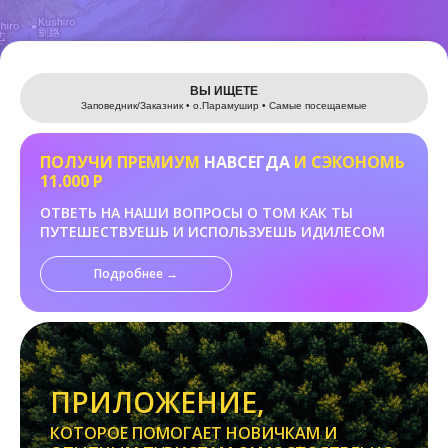
Leaflet
ВЫ ИЩЕТЕ
Заповедник/Заказник • о.Парамушир • Самые посещаемые
ПОЛУЧИ ПРЕМИУМ
НАВСЕГДА
И СЭКОНОМЬ
11.000 Р
ОТВЕТЬ НА НАШИ ВОПРОСЫ О ТОМ КАК ТЫ
ПУТЕШЕСТВУЕШЬ И ИСПОЛЬЗУЕШЬ ИДИЛЕСОМ
Подробнее →
ПРИЛОЖЕНИЕ,
КОТОРОЕ ПОМОГАЕТ НОВИЧКАМ И