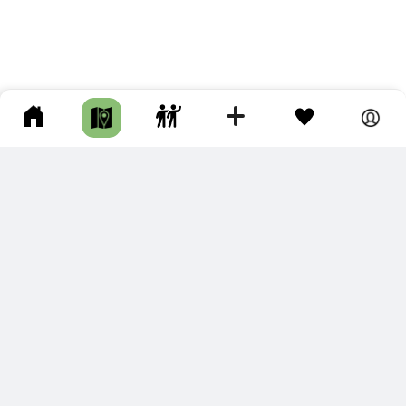
ПОДКЛЮЧИТЕ ДЛЯ СЕБЯ
ПРЕМИУМ
С премиум аккаунтом Вы сможете
скачивать треки в разных форматах для мобильных карт
и навигаторов
распечатывать маршруты и сохранять их в pdf,
копировать треки с сайта в свою библиотеку
наслаждаться сайтом без рекламы
помочь проекту и почувствовать себя лучше