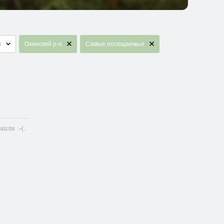
я
Охинский р-н
Самые посещаемые
шли :-(.