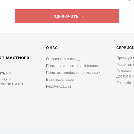
Подключить →
О НАС
СЕРВИС
от местного
Премиум-
О проекте и команде
Редактор
Пользовательское соглашение
Реклама н
ить их
Политика конфиденциальности
Доступ к 
ескую
База водопадов
Разработ
правиться в
Рекомендации