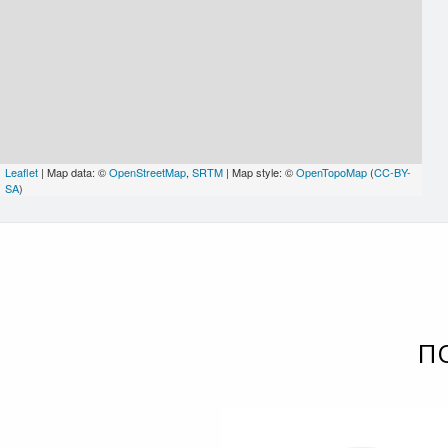
Leaflet
| Map data: ©
OpenStreetMap
,
SRTM
| Map style: ©
OpenTopoMap
(
CC-BY-
SA
)
П