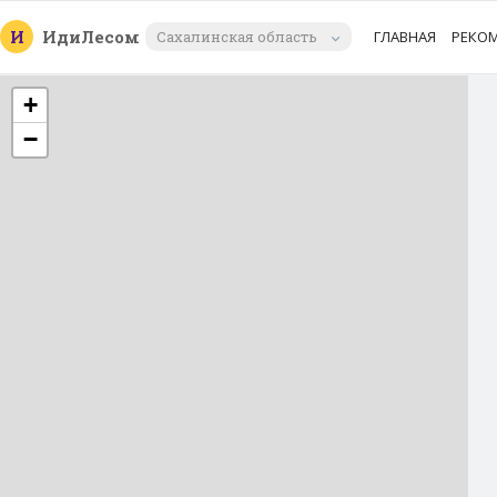
И
Иди
Лесом
Сахалинская область
ГЛАВНАЯ
РЕКО
+
−