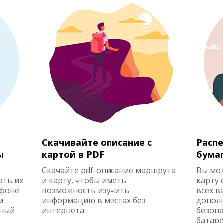
Скачивайте описание с
Распе
ы
картой в PDF
бума
Скачайте pdf-описание маршрута
Вы мо
ать их
и карту, чтобы иметь
карту 
ефоне
возможность изучить
всех в
м
информацию в местах без
допол
жный
интернета.
безопа
батаре