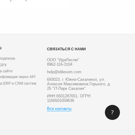
Ы
СВЯЗАТЬСЯ С НАМИ
подписка
ООО "ИдиЛесом"
8962-116-3104
 GPX
а сайте
help@idilesom.com
инфомации через API
693023, г. Южно-Сахалинск, ул.
ка ERP и CRM систем
Алексея Максимовича Горького, д
25 "IT-Парк Сахалин"
ИНН 6501287651, ОГРН
1166501059636
Все контакты
?